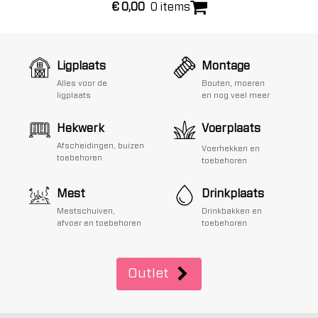
€
0,00
0 items
Ligplaats
Montage
Alles voor de
Bouten, moeren
ligplaats
en nog veel meer
Hekwerk
Voerplaats
Afscheidingen, buizen
Voerhekken en
toebehoren
toebehoren
Mest
Drinkplaats
Mestschuiven,
Drinkbakken en
afvoer en toebehoren
toebehoren
Outlet