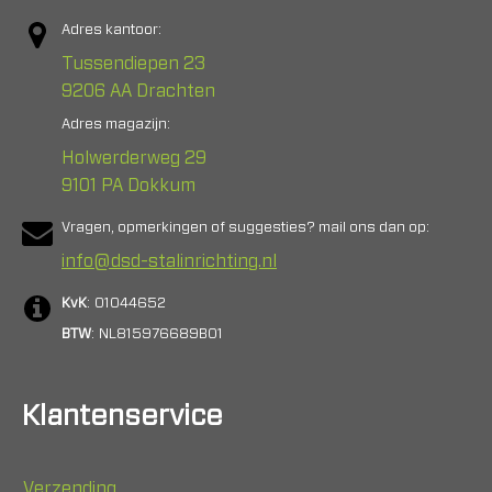
Adres kantoor:
Tussendiepen 23
9206 AA Drachten
Adres magazijn:
Holwerderweg 29
9101 PA Dokkum
Vragen, opmerkingen of suggesties? mail ons dan op:
info@dsd-stalinrichting.nl
KvK
: 01044652
BTW
: NL815976689B01
Klantenservice
Verzending