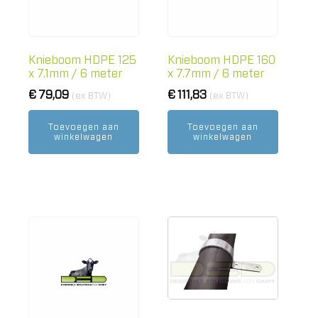
Knieboom HDPE 125
Knieboom HDPE 160
x 7.1mm / 6 meter
x 7.7mm / 6 meter
€
79,09
€
111,83
(ex BTW)
(ex BTW)
Toevoegen aan
Toevoegen aan
winkelwagen
winkelwagen