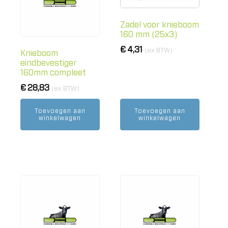
Zadel voor knieboom
160 mm (25x3)
€
4,31
(ex BTW)
Knieboom
eindbevestiger
160mm compleet
€
28,83
(ex BTW)
Toevoegen aan
Toevoegen aan
winkelwagen
winkelwagen