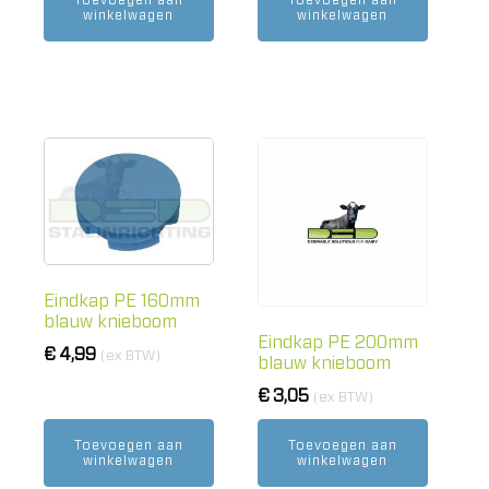
winkelwagen
winkelwagen
Eindkap PE 160mm
blauw knieboom
Eindkap PE 200mm
€
4,99
(ex BTW)
blauw knieboom
€
3,05
(ex BTW)
Toevoegen aan
Toevoegen aan
winkelwagen
winkelwagen