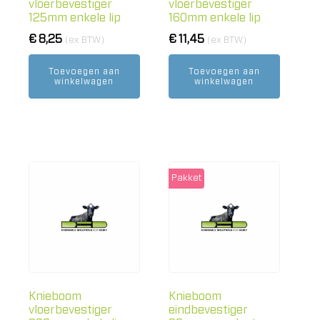
vloerbevestiger
vloerbevestiger
125mm enkele lip
160mm enkele lip
€
8,25
€
11,45
(ex BTW)
(ex BTW)
Toevoegen aan
Toevoegen aan
winkelwagen
winkelwagen
Pakket
Knieboom
Knieboom
vloerbevestiger
eindbevestiger