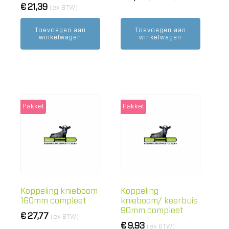
€
21,39
(ex BTW)
Toevoegen aan
Toevoegen aan
winkelwagen
winkelwagen
Pakket
Pakket
Koppeling knieboom
Koppeling
160mm compleet
knieboom/ keerbuis
90mm compleet
€
27,77
(ex BTW)
€
9,93
(ex BTW)