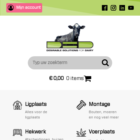
Mijn account
€
0,00
0 items
Ligplaats
Montage
Alles voor de
Bouten, moeren
ligplaats
en nog veel meer
Hekwerk
Voerplaats
Afscheidingen, buizen