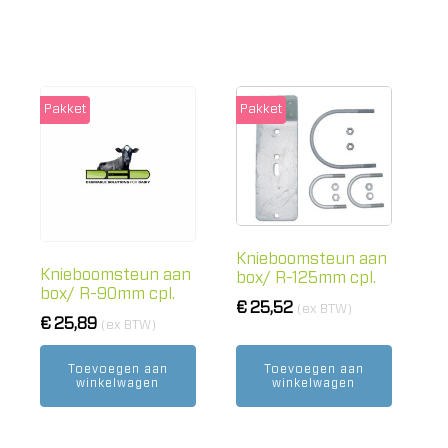
Pakket
Pakket
Knieboomsteun aan
Knieboomsteun aan
box/ R-125mm cpl.
box/ R-90mm cpl.
€
25,52
(ex BTW)
€
25,89
(ex BTW)
Toevoegen aan
Toevoegen aan
winkelwagen
winkelwagen