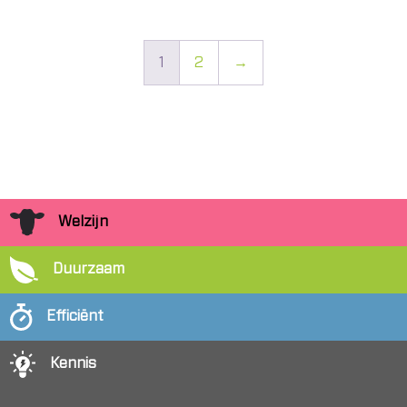
1
2
→
Welzijn
Duurzaam
Efficiënt
Kennis