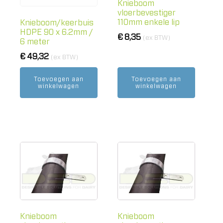
Knieboom
vloerbevestiger
110mm enkele lip
Knieboom/keerbuis
HDPE 90 x 6.2mm /
€
8,35
(ex BTW)
6 meter
€
49,32
(ex BTW)
Toevoegen aan
Toevoegen aan
winkelwagen
winkelwagen
Knieboom
Knieboom