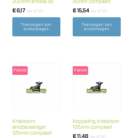
200mm enkele lip
90mm compleet
€
6,17
€
15,54
(ex BTW)
(ex BTW)
Toevoegen aan
Toevoegen aan
winkelwagen
winkelwagen
Pakket
Pakket
Knieboom
Koppeling knieboom
eindbevestiger
125mm compleet
125mm compleet
€
11,48
(ex BTW)