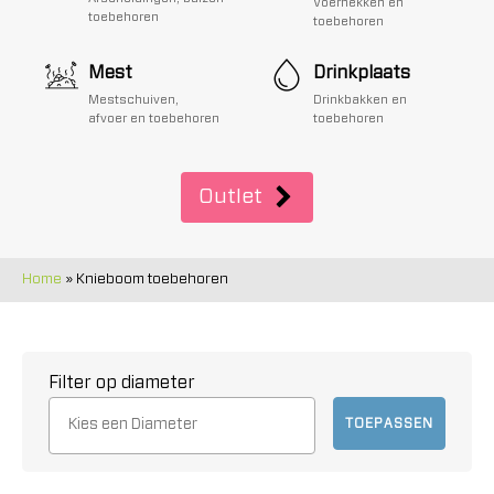
Voerhekken en
toebehoren
toebehoren
Mest
Drinkplaats
Mestschuiven,
Drinkbakken en
afvoer en toebehoren
toebehoren
Outlet
Home
»
Knieboom toebehoren
Filter op diameter
TOEPASSEN