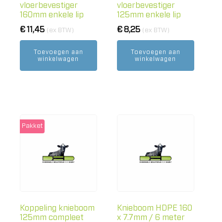
vloerbevestiger
vloerbevestiger
160mm enkele lip
125mm enkele lip
€
11,45
€
8,25
(ex BTW)
(ex BTW)
Toevoegen aan
Toevoegen aan
winkelwagen
winkelwagen
Pakket
Koppeling knieboom
Knieboom HDPE 160
125mm compleet
x 7.7mm / 6 meter