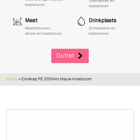
Voerhekken en
toebehoren
toebehoren
Mest
Drinkplaats
Mestschuiven,
Drinkbakken en
afvoer en toebehoren
toebehoren
Outlet
Home
»
Eindkap PE 200mm blauw knieboom