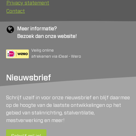
Privacy statement
Contact
Meer informatie?
Bezoek dan onze website!
Veilig online
afrekenen via iDeal - Wero
Nieuwsbrief
Schrijf uzelf in voor onze nieuwsbrief en blijf daarmee
op de hoogte van de laatste ontwikkelingen op het
gebied van stalinrichting, stalventilatie,
mestverwerking en meer!