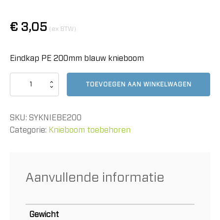
€
3,05
(ex BTW)
Eindkap PE 200mm blauw knieboom
Eindkap
TOEVOEGEN AAN WINKELWAGEN
PE
200mm
blauw
SKU:
SYKNIEBE200
knieboom
aantal
Categorie:
Knieboom toebehoren
Aanvullende informatie
Gewicht