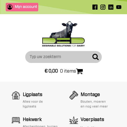
Mijn account
€
0,00
0 items
Ligplaats
Montage
Alles voor de
Bouten, moeren
ligplaats
en nog veel meer
Hekwerk
Voerplaats
Afscheidingen, buizen