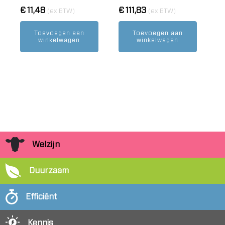
€
11,48
€
111,83
(ex BTW)
(ex BTW)
Toevoegen aan
Toevoegen aan
winkelwagen
winkelwagen
Welzijn
Duurzaam
Efficiënt
Kennis