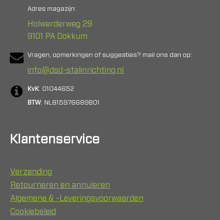
Adres magazijn:
Holwerderweg 29
9101 PA Dokkum
Vragen, opmerkingen of suggesties? mail ons dan op:
info@dsd-stalinrichting.nl
KvK
: 01044652
BTW
: NL815976689B01
Klantenservice
Verzending
Retourneren en annuleren
Algemene & -Leveringsvoorwaarden
Cookiebeleid