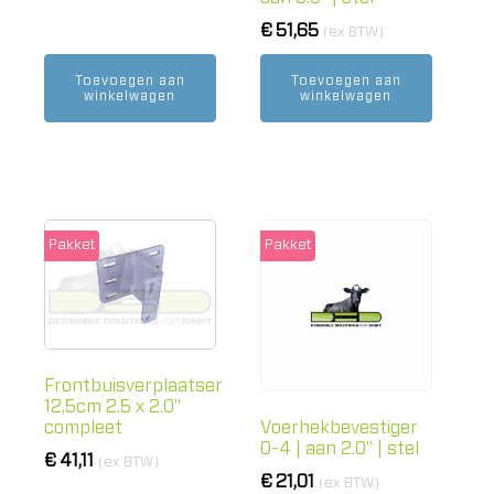
€
51,65
(ex BTW)
Toevoegen aan
Toevoegen aan
winkelwagen
winkelwagen
Pakket
Pakket
Frontbuisverplaatser
12,5cm 2.5 x 2.0"
compleet
Voerhekbevestiger
0-4 | aan 2.0" | stel
€
41,11
(ex BTW)
€
21,01
(ex BTW)