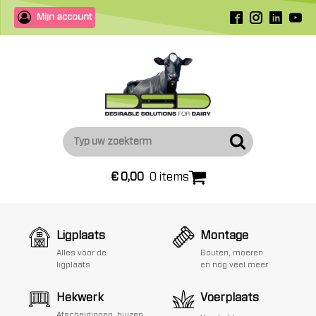
Mijn account
€
0,00
0 items
Ligplaats
Montage
Alles voor de
Bouten, moeren
ligplaats
en nog veel meer
Hekwerk
Voerplaats
Afscheidingen, buizen