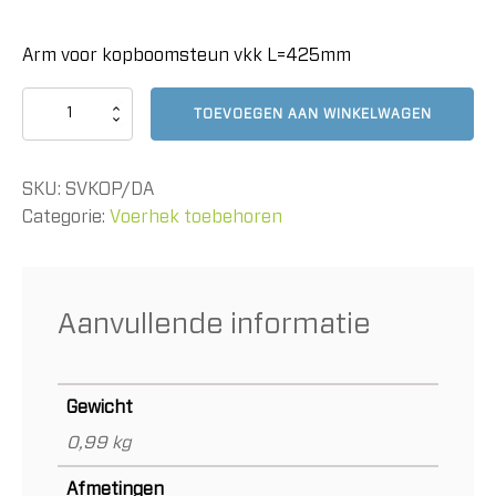
Arm voor kopboomsteun vkk L=425mm
Arm
TOEVOEGEN AAN WINKELWAGEN
voor
kopboomsteun
vkk
SKU:
SVKOP/DA
L=425mm
aantal
Categorie:
Voerhek toebehoren
Aanvullende informatie
Gewicht
0,99 kg
Afmetingen