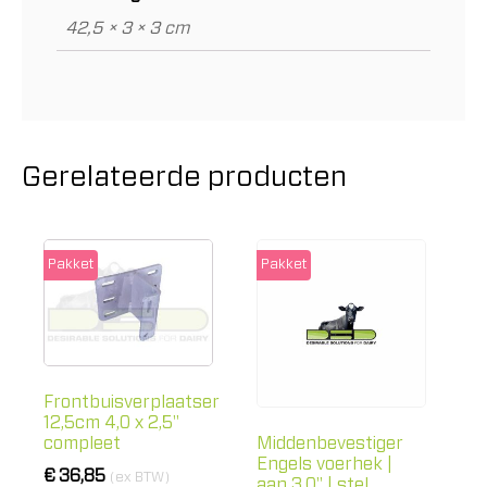
42,5 × 3 × 3 cm
Gerelateerde producten
Pakket
Pakket
Frontbuisverplaatser
12,5cm 4,0 x 2,5"
compleet
Middenbevestiger
Engels voerhek |
€
36,85
(ex BTW)
aan 3.0" | stel