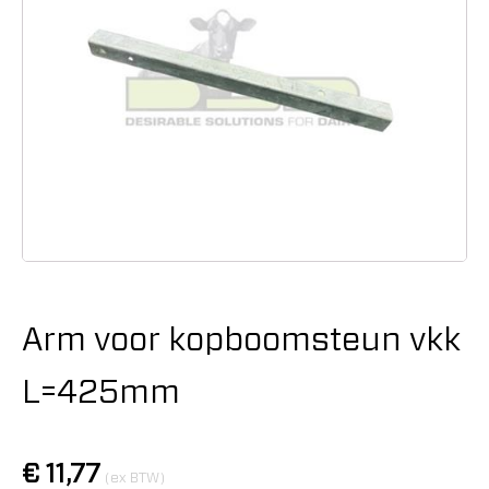
Arm voor kopboomsteun vkk
L=425mm
€
11,77
(ex BTW)