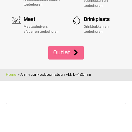
Voerhekken en
toebehoren
toebehoren
Mest
Drinkplaats
Mestschuiven,
Drinkbakken en
afvoer en toebehoren
toebehoren
Outlet
Home
»
Arm voor kopboomsteun vkk L=425mm