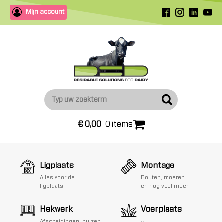
Mijn account
€
0,00
0 items
Ligplaats
Montage
Alles voor de
Bouten, moeren
ligplaats
en nog veel meer
Hekwerk
Voerplaats
Afscheidingen, buizen