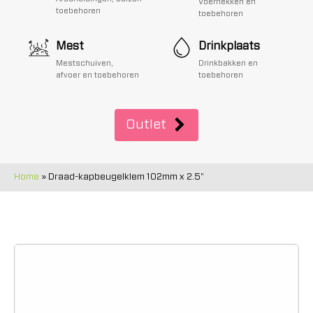
Voerhekken en
toebehoren
toebehoren
Mest
Drinkplaats
Mestschuiven,
Drinkbakken en
afvoer en toebehoren
toebehoren
Outlet
Home
»
Draad-kapbeugelklem 102mm x 2.5"