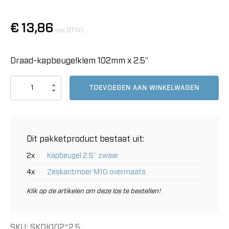
€
13,86
(ex BTW)
Draad-kapbeugelklem 102mm x 2.5"
Draad-
TOEVOEGEN AAN WINKELWAGEN
kapbeugelklem
102mm
x
2.5"
aantal
Dit pakketproduct bestaat uit:
2x
Kapbeugel 2.5" zwaar
4x
Zeskantmoer M10 overmaats
Klik op de artikelen om deze los te bestellen!
SKU:
SKDK102*2.5