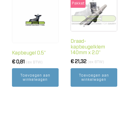
Pakket
Draad-
kapbeugelklem
140mm x 2.0"
Kapbeugel 0.5"
€
21,32
€
0,81
(ex BTW)
(ex BTW)
Toevoegen aan
Toevoegen aan
winkelwagen
winkelwagen