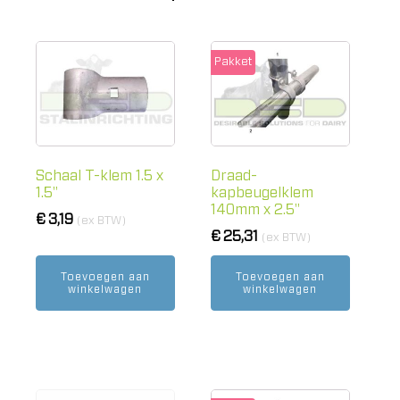
Pakket
Schaal T-klem 1.5 x
Draad-
1.5"
kapbeugelklem
140mm x 2.5"
€
3,19
(ex BTW)
€
25,31
(ex BTW)
Toevoegen aan
Toevoegen aan
winkelwagen
winkelwagen