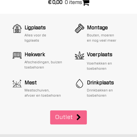
€
0,00
0 items
Ligplaats
Montage
Alles voor de
Bouten, moeren
ligplaats
en nog veel meer
Hekwerk
Voerplaats
Afscheidingen, buizen
Voerhekken en
toebehoren
toebehoren
Mest
Drinkplaats
Mestschuiven,
Drinkbakken en
afvoer en toebehoren
toebehoren
Outlet