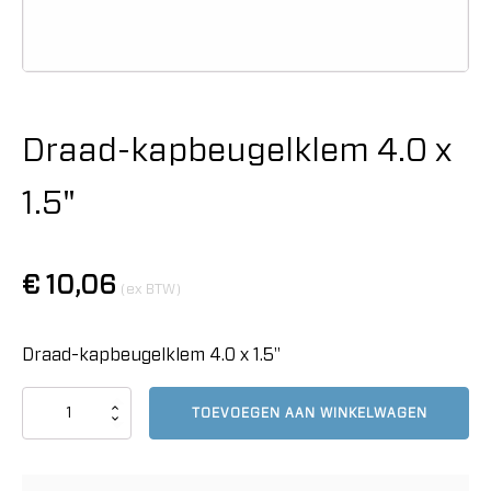
Draad-kapbeugelklem 4.0 x
1.5"
€
10,06
(ex BTW)
Draad-kapbeugelklem 4.0 x 1.5"
Draad-
TOEVOEGEN AAN WINKELWAGEN
kapbeugelklem
4.0
x
1.5"