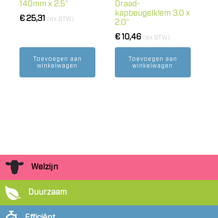
140mm x 2.5"
Draad-
kapbeugelklem 3.0 x
€
25,31
(ex BTW)
2.0"
€
10,46
(ex BTW)
Toevoegen aan
Toevoegen aan
winkelwagen
winkelwagen
Welzijn
Duurzaam
Efficiënt