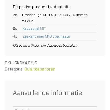
aantal
Dit pakketproduct bestaat uit:
2x
Draadbeugel M10 4.0" (=114) x 140mm th.
verzinkt
2x
Kapbeugel 1.5"
4x
Zeskantmoer M10 overmaats
Klik op de artikelen om deze los te bestellen!
SKU:
SKDK4.0*1.5
Categorie:
Buis toebehoren
Aanvullende informatie