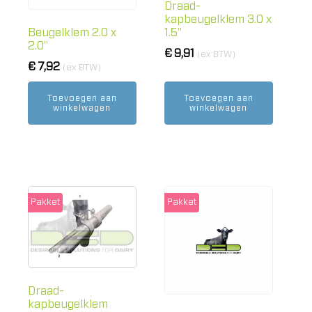
Draad-
kapbeugelklem 3.0 x
1.5"
Beugelklem 2.0 x
2.0"
€
9,91
(ex BTW)
€
7,92
(ex BTW)
Toevoegen aan
Toevoegen aan
winkelwagen
winkelwagen
Pakket
Pakket
Draad-
kapbeugelklem