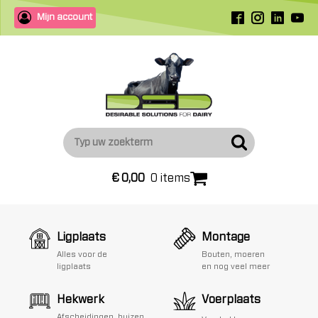
Mijn account
€
0,00
0 items
Ligplaats
Montage
Alles voor de
Bouten, moeren
ligplaats
en nog veel meer
Hekwerk
Voerplaats
Afscheidingen, buizen