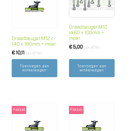
Draadbeugel M10
vk60 x 100mm +
moer
Draadbeugel M12 r-
140 x 180mm + moer
€
5,00
(ex BTW)
€
10,11
(ex BTW)
Toevoegen aan
Toevoegen aan
winkelwagen
winkelwagen
Pakket
Pakket