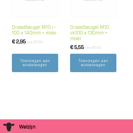
Draadbeugel M10 r-
Draadbeugel M10
100 x 140mm + moer
vk100 x 130mm +
moer
€
2,95
(ex BTW)
€
5,55
(ex BTW)
Toevoegen aan
Toevoegen aan
winkelwagen
winkelwagen
Welzijn