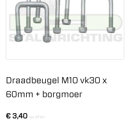
Draadbeugel M10 vk30 x
60mm + borgmoer
€
3,40
(ex BTW)