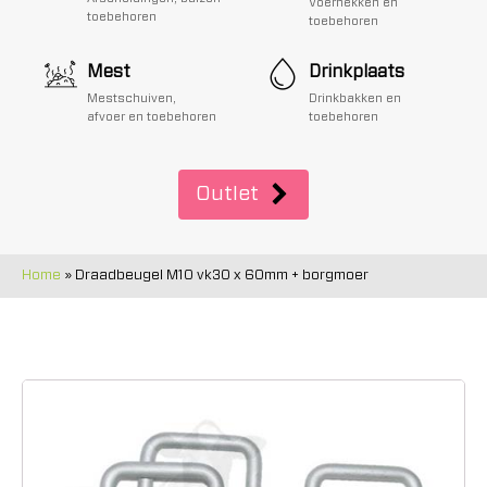
Voerhekken en
toebehoren
toebehoren
Mest
Drinkplaats
Mestschuiven,
Drinkbakken en
afvoer en toebehoren
toebehoren
Outlet
Home
»
Draadbeugel M10 vk30 x 60mm + borgmoer