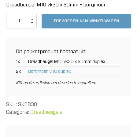
Draadbeugel M10 vk30 x 60mm + borgmoer
Draadbeugel
TOEVOEGEN AAN WINKELWAGEN
M10
vk30
x
60mm
+
Dit pakketproduct bestaat uit:
borgmoer
aantal
1x
Draadbeugel M10 vk30 x 60mm duplex
2x
Borgmoer M10 duplex
Klik op de artikelen om deze los te bestellen!
SKU:
SKDB30
Categorie:
Draadbeugels