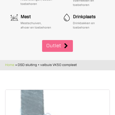
Voerhekken en
toebehoren
toebehoren
Mest
Drinkplaats
Mestschuiven,
Drinkbakken en
afvoer en toebehoren
toebehoren
Outlet
Home
»
DSD sluiting + valbuis VK50 compleet