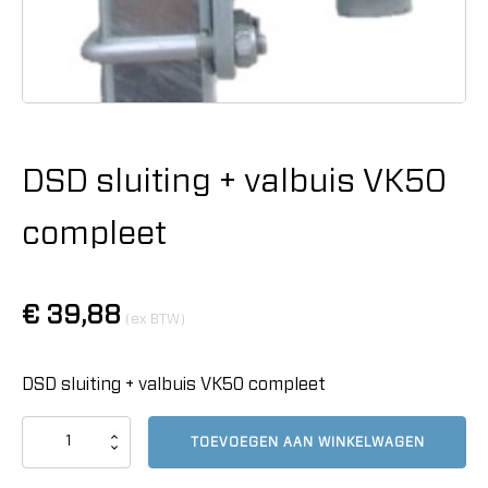
DSD sluiting + valbuis VK50
compleet
€
39,88
(ex BTW)
DSD sluiting + valbuis VK50 compleet
DSD
TOEVOEGEN AAN WINKELWAGEN
sluiting
+