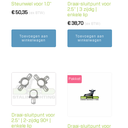
Steunwiel voor 1.0"
Draai-sluitpunt voor
2.5" | 3 zijdig |
€
50,35
(ex BTW)
enkele lip
€
38,70
(ex BTW)
Toevoegen aan
Toevoegen aan
winkelwagen
winkelwagen
Pakket
Draai-sluitpunt voor
2.5" | 2-zijdig 90º |
enkele lip
Draai-sluitpunt voor