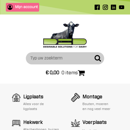
Mijn account
€
0,00
0 items
Ligplaats
Montage
Alles voor de
Bouten, moeren
ligplaats
en nog veel meer
Hekwerk
Voerplaats
Afscheidingen, buizen