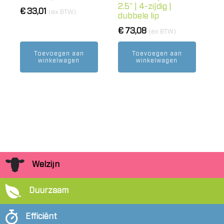
2.5" | 4-zijdig |
€
33,01
(ex BTW)
dubbele lip
€
73,08
(ex BTW)
Toevoegen aan
Toevoegen aan
winkelwagen
winkelwagen
Welzijn
Duurzaam
Efficiënt