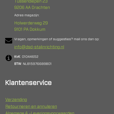
Tussendiepen 23
9206 AA Drachten
Adres magazijn:
Holwerderweg 29
9101 PA Dokkum
Vragen, opmerkingen of suggesties? mail ons dan op:
info@dsd-stalinrichting.nl
KvK
: 01044652
BTW
: NL815976689B01
Klantenservice
Verzending
Retourneren en annuleren
Algemene & -Leveringsvoorwaarden