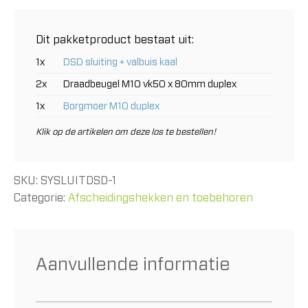
valbuis
VK50
compleet
Dit pakketproduct bestaat uit:
aantal
1x
DSD sluiting + valbuis kaal
2x
Draadbeugel M10 vk50 x 80mm duplex
1x
Borgmoer M10 duplex
Klik op de artikelen om deze los te bestellen!
SKU:
SYSLUITDSD-1
Categorie:
Afscheidingshekken en toebehoren
Aanvullende informatie