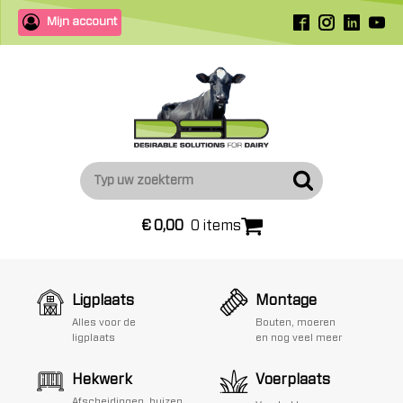
Mijn account
€
0,00
0 items
Ligplaats
Montage
Alles voor de
Bouten, moeren
ligplaats
en nog veel meer
Hekwerk
Voerplaats
Afscheidingen, buizen