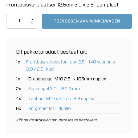
Frontbuisverplaatser 12,5cm 3,0 x 2,5" compleet
Frontbuisverplaatser
TOEVOEGEN AAN WINKELWAGEN
12,5cm
3,0
x
2,5"
compleet
Dit pakketproduct bestaat uit:
aantal
1x
Frontbuis verplaatser aan 2.5"-140 voor buis
2.0 / 2.5" kaal
1x
Draadbeugel M10 2.5" x 105mm duplex
2x
Kapbeugel 3.0" | 89.9 mm
4x
Tapbout M10 x 30mm 8.8 duplex
6x
Borgmoer M10 duplex
Klik op de artikelen om deze los te bestellen!