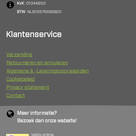
KvK
: 01044652
BTW
: NL815976689B01
Klantenservice
Verzending
Retourneren en annuleren
Algemene & -Leveringsvoorwaarden
Cookiebeleid
Privacy statement
Contact
Meer informatie?
Bezoek dan onze website!
Veilig online