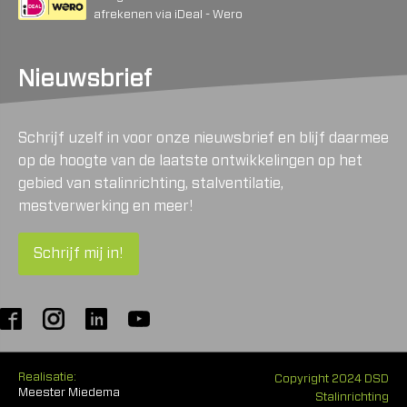
afrekenen via iDeal - Wero
Nieuwsbrief
Schrijf uzelf in voor onze nieuwsbrief en blijf daarmee
op de hoogte van de laatste ontwikkelingen op het
gebied van stalinrichting, stalventilatie,
mestverwerking en meer!
Schrijf mij in!
Realisatie:
Copyright 2024 DSD
Meester Miedema
Stalinrichting