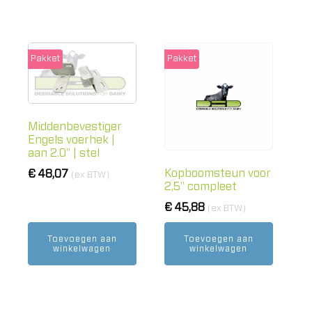
Pakket
Pakket
Middenbevestiger
Engels voerhek |
aan 2.0" | stel
Kopboomsteun voor
€
48,07
(ex BTW)
2,5" compleet
€
45,88
(ex BTW)
Toevoegen aan
Toevoegen aan
winkelwagen
winkelwagen