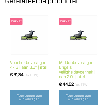
Gerelateerde producten
Pakket
Pakket
Voerhekbevestiger
Middenbevestiger
4-13 | aan 3.0" | stel
Engels
veiligheidsvoerhek |
€
31,34
(ex BTW)
aan 2.0" | stel
€
44,52
(ex BTW)
Toevoegen aan
Toevoegen aan
winkelwagen
winkelwagen