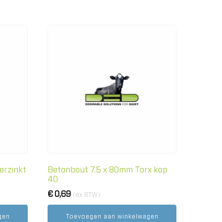
erzinkt
Betonbout 7.5 x 80mm Torx kop
40
€
0,69
(ex BTW)
gen
Toevoegen aan winkelwagen