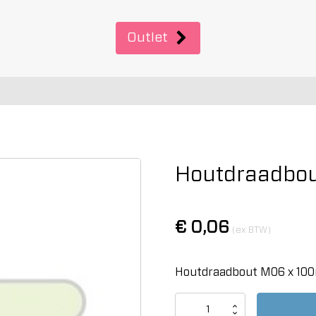
Outlet
Houtdraadbou
€
0,06
(ex BTW)
Houtdraadbout M06 x 100
Houtdraadbout