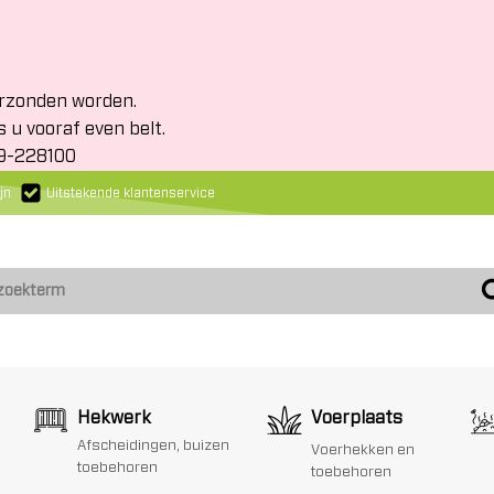
erzonden worden.
s u vooraf even belt.
19-228100
jn
Uitstekende klantenservice
Hekwerk
Voerplaats
Afscheidingen, buizen
Voerhekken en
toebehoren
toebehoren