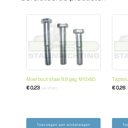
Moerbout staal 8.8 geg. M10x60
Tapbou
€
0,23
€
0,26
(ex BTW)
Toevoegen aan winkelwagen
To