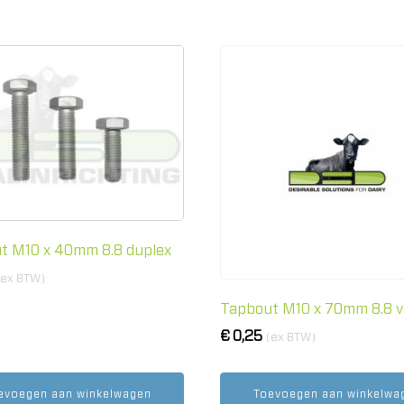
t M10 x 40mm 8.8 duplex
(ex BTW)
Tapbout M10 x 70mm 8.8 v
€
0,25
(ex BTW)
evoegen aan winkelwagen
Toevoegen aan winkelwa