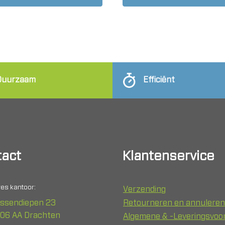
Duurzaam
Efficiënt
act
Klantenservice
es kantoor:
Verzending
ssendiepen 23
Retourneren en annuleren
06 AA Drachten
Algemene & -Leveringsvo