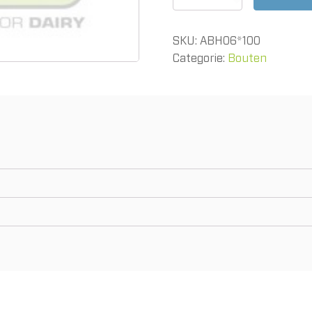
M06
x
100mm
SKU:
ABH06*100
verzinkt
aantal
Categorie:
Bouten