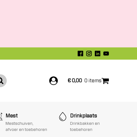
€
0,00
0 items
Mest
Drinkplaats
Mestschuiven,
Drinkbakken en
afvoer en toebehoren
toebehoren