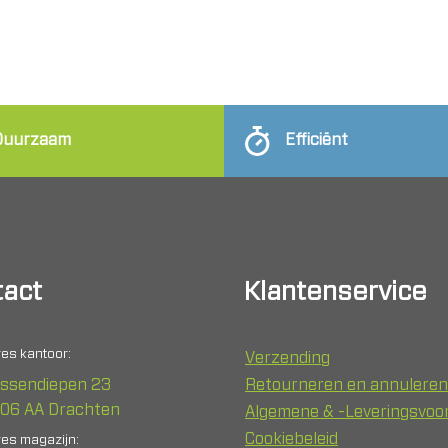
Duurzaam
Efficiënt
act
Klantenservice
es kantoor:
Verzending
ssendiepen 23
Retourneren en annuleren
06 AA Drachten
Algemene & -Leveringsvo
Cookiebeleid
es magazijn: