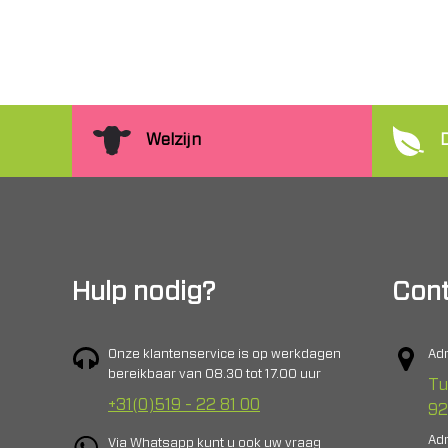
Welzijn
Hulp nodig?
Cont
Onze klantenservice is op werkdagen
Adr
bereikbaar van 08.30 tot 17.00 uur
Tu
+31(0)519 - 22 81 00
92
Adr
Via Whatsapp kunt u ook uw vraag