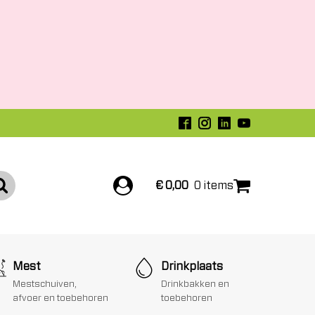
€
0,00
0 items
Mest
Drinkplaats
Mestschuiven,
Drinkbakken en
afvoer en toebehoren
toebehoren