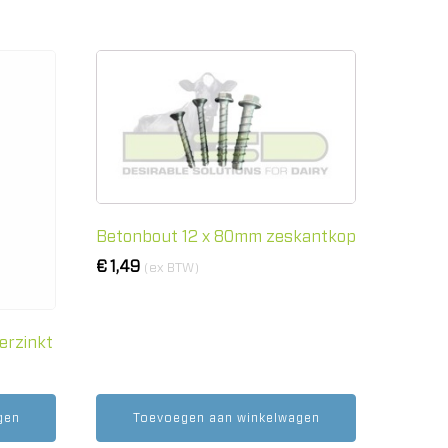
Betonbout 12 x 80mm zeskantkop
€
1,49
(ex BTW)
erzinkt
gen
Toevoegen aan winkelwagen