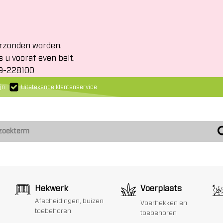
erzonden worden.
s u vooraf even belt.
19-228100
jn
Uitstekende klantenservice
Hekwerk
Voerplaats
Afscheidingen, buizen
Voerhekken en
toebehoren
toebehoren