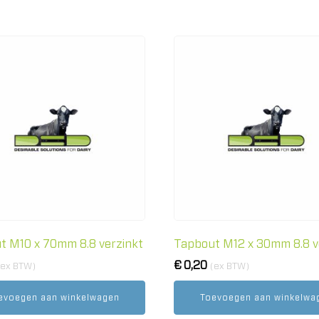
t M10 x 70mm 8.8 verzinkt
Tapbout M12 x 30mm 8.8 v
€
0,20
(ex BTW)
(ex BTW)
evoegen aan winkelwagen
Toevoegen aan winkelwa