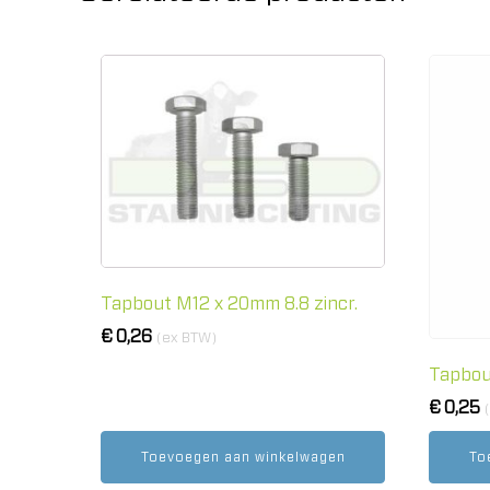
Tapbout M12 x 20mm 8.8 zincr.
€
0,26
(ex BTW)
Tapbou
€
0,25
Toevoegen aan winkelwagen
To