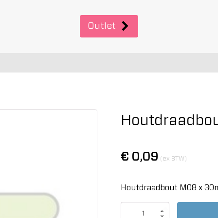
Outlet
Houtdraadbou
€
0,09
(ex BTW)
Houtdraadbout M08 x 30m
Houtdraadbout