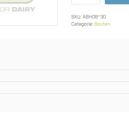
M08
x
30mm
SKU:
ABH08*30
verzinkt
aantal
Categorie:
Bouten