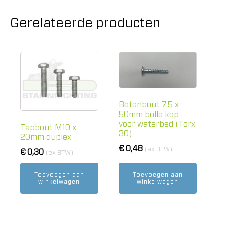
Gerelateerde producten
Betonbout 7.5 x
50mm bolle kop
voor waterbed (Torx
Tapbout M10 x
30)
20mm duplex
€
0,48
(ex BTW)
€
0,30
(ex BTW)
Toevoegen aan
Toevoegen aan
winkelwagen
winkelwagen