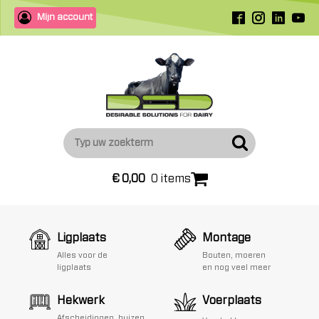
Mijn account
€
0,00
0 items
Ligplaats
Montage
Alles voor de
Bouten, moeren
ligplaats
en nog veel meer
Hekwerk
Voerplaats
Afscheidingen, buizen