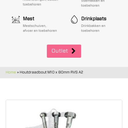
Voerhekken en
toebehoren
toebehoren
Mest
Drinkplaats
Mestschuiven,
Drinkbakken en
afvoer en toebehoren
toebehoren
Outlet
Home
»
Houtdraadbout M10 x 80mm RVS A2