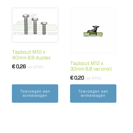
Tapbout M10 x
40mm 8.8 duplex
Tapbout M12 x
€
0,26
(ex BTW)
30mm 8.8 verzinkt
€
0,20
(ex BTW)
Toevoegen aan
Toevoegen aan
winkelwagen
winkelwagen