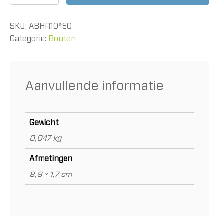
x
80mm
SKU:
ABHR10*80
RVS
A2
Categorie:
Bouten
aantal
Aanvullende informatie
Gewicht
0,047 kg
Afmetingen
8,8 × 1,7 cm