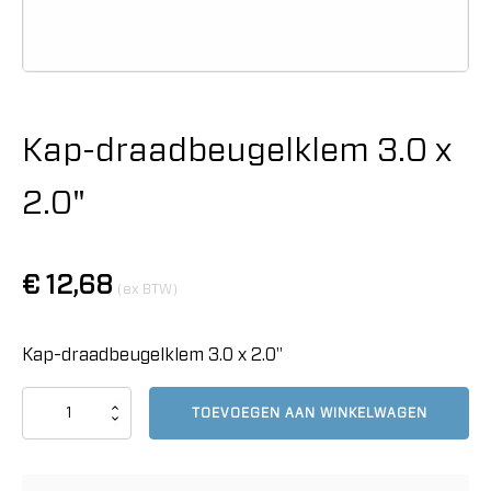
Kap-draadbeugelklem 3.0 x
2.0"
€
12,68
(ex BTW)
Kap-draadbeugelklem 3.0 x 2.0"
Kap-
TOEVOEGEN AAN WINKELWAGEN
draadbeugelklem
3.0
x
2.0"