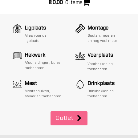
€
0,00
0 items
Ligplaats
Montage
Alles voor de
Bouten, moeren
ligplaats
en nog veel meer
Hekwerk
Voerplaats
Afscheidingen, buizen
Voerhekken en
toebehoren
toebehoren
Mest
Drinkplaats
Mestschuiven,
Drinkbakken en
afvoer en toebehoren
toebehoren
Outlet