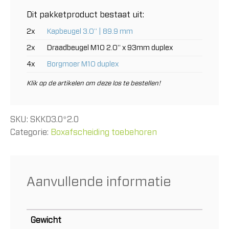
aantal
Dit pakketproduct bestaat uit:
2x
Kapbeugel 3.0" | 89.9 mm
2x
Draadbeugel M10 2.0" x 93mm duplex
4x
Borgmoer M10 duplex
Klik op de artikelen om deze los te bestellen!
SKU:
SKKD3.0*2.0
Categorie:
Boxafscheiding toebehoren
Aanvullende informatie
Gewicht