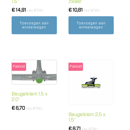
1.5"
zwaar
€
14,91
€
10,81
(ex BTW)
(ex BTW)
Toevoegen aan
Toevoegen aan
winkelwagen
winkelwagen
Pakket
Pakket
Beugelklem 1.5 x
2.0"
€
6,70
(ex BTW)
Beugelklem 2.5 x
1.5"
€
8,71
(ex BTW)