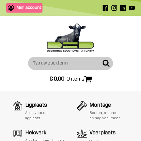
Mijn account
€
0,00
0 items
Ligplaats
Montage
Alles voor de
Bouten, moeren
ligplaats
en nog veel meer
Hekwerk
Voerplaats
Afscheidingen, buizen