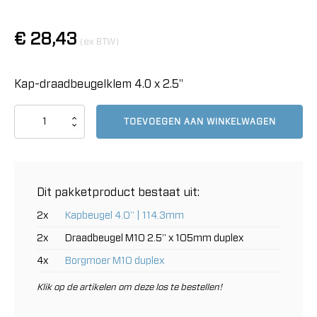
€
28,43
(ex BTW)
Kap-draadbeugelklem 4.0 x 2.5"
Kap-
TOEVOEGEN AAN WINKELWAGEN
draadbeugelklem
4.0
x
2.5"
aantal
Dit pakketproduct bestaat uit:
2x
Kapbeugel 4.0" | 114.3mm
2x
Draadbeugel M10 2.5" x 105mm duplex
4x
Borgmoer M10 duplex
Klik op de artikelen om deze los te bestellen!