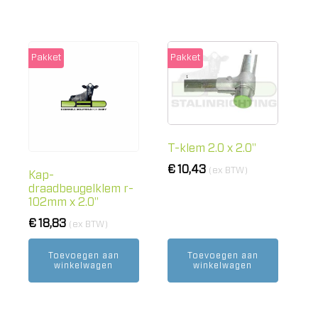
Pakket
Pakket
T-klem 2.0 x 2.0"
€
10,43
(ex BTW)
Kap-
draadbeugelklem r-
102mm x 2.0"
€
18,83
(ex BTW)
Toevoegen aan
Toevoegen aan
winkelwagen
winkelwagen