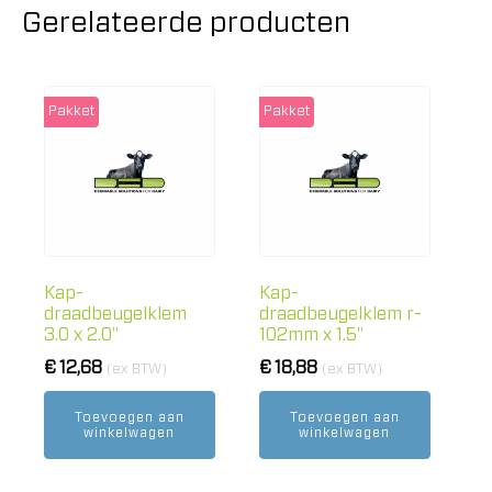
Gerelateerde producten
Pakket
Pakket
Kap-
Kap-
draadbeugelklem
draadbeugelklem r-
3.0 x 2.0"
102mm x 1.5"
€
12,68
€
18,88
(ex BTW)
(ex BTW)
Toevoegen aan
Toevoegen aan
winkelwagen
winkelwagen