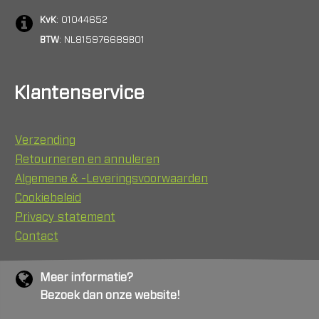
KvK
: 01044652
BTW
: NL815976689B01
Klantenservice
Verzending
Retourneren en annuleren
Algemene & -Leveringsvoorwaarden
Cookiebeleid
Privacy statement
Contact
Meer informatie?
Bezoek dan onze website!