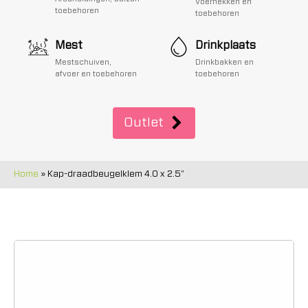
Voerhekken en
toebehoren
toebehoren
Mest
Drinkplaats
Mestschuiven,
Drinkbakken en
afvoer en toebehoren
toebehoren
Outlet
Home
»
Kap-draadbeugelklem 4.0 x 2.5"