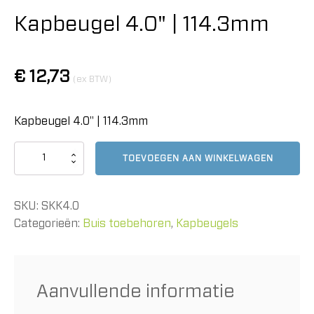
Kapbeugel 4.0" | 114.3mm
€
12,73
(ex BTW)
Kapbeugel 4.0" | 114.3mm
Kapbeugel
TOEVOEGEN AAN WINKELWAGEN
4.0"
|
114.3mm
SKU:
SKK4.0
aantal
Categorieën:
Buis toebehoren
,
Kapbeugels
Aanvullende informatie