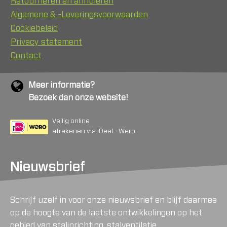
Retourneren en annuleren
Algemene & -Leveringsvoorwaarden
Cookiebeleid
Privacy statement
Contact
Meer informatie?
Bezoek dan onze website!
Veilig online
afrekenen via iDeal - Wero
Nieuwsbrief
Schrijf uzelf in voor onze nieuwsbrief en blijf daarmee
op de hoogte van de laatste ontwikkelingen op het
gebied van stalinrichting, stalventilatie,