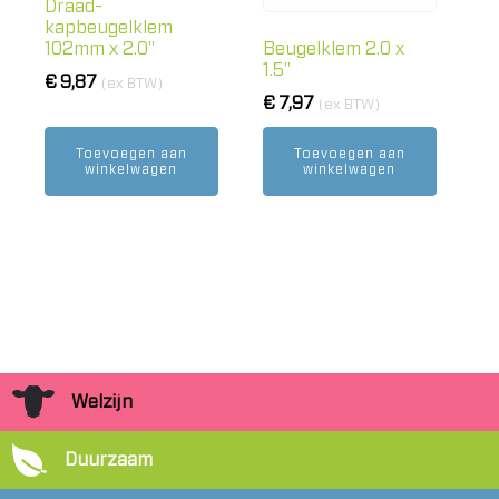
Draad-
kapbeugelklem
102mm x 2.0"
Beugelklem 2.0 x
1.5"
€
9,87
(ex BTW)
€
7,97
(ex BTW)
Toevoegen aan
Toevoegen aan
winkelwagen
winkelwagen
Welzijn
Duurzaam