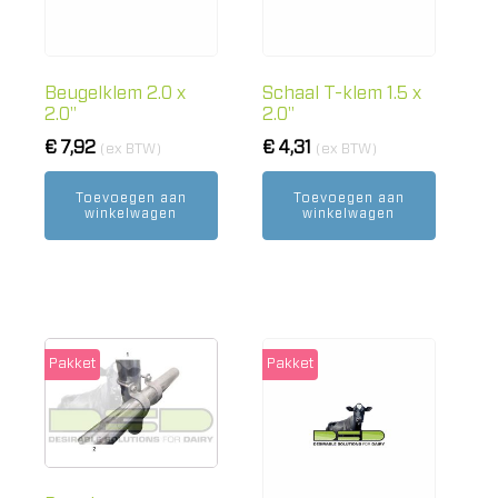
Beugelklem 2.0 x
Schaal T-klem 1.5 x
2.0"
2.0"
€
7,92
€
4,31
(ex BTW)
(ex BTW)
Toevoegen aan
Toevoegen aan
winkelwagen
winkelwagen
Pakket
Pakket