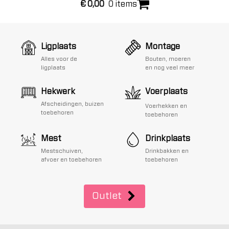
€
0,00
0 items
Ligplaats
Montage
Alles voor de
Bouten, moeren
ligplaats
en nog veel meer
Hekwerk
Voerplaats
Afscheidingen, buizen
Voerhekken en
toebehoren
toebehoren
Mest
Drinkplaats
Mestschuiven,
Drinkbakken en
afvoer en toebehoren
toebehoren
Outlet