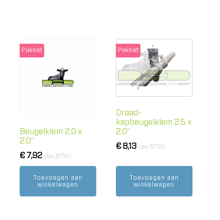
Pakket
Pakket
Draad-
kapbeugelklem 2.5 x
2.0"
Beugelklem 2.0 x
2.0"
€
8,13
(ex BTW)
€
7,92
(ex BTW)
Toevoegen aan
Toevoegen aan
winkelwagen
winkelwagen