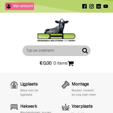
Mijn account
€
0,00
0 items
Ligplaats
Montage
Alles voor de
Bouten, moeren
ligplaats
en nog veel meer
Hekwerk
Voerplaats
Afscheidingen, buizen