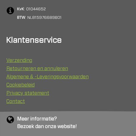
KvK
: 01044652
BTW
: NL815976689B01
Klantenservice
Verzending
Retourneren en annuleren
Algemene & -Leveringsvoorwaarden
Cookiebeleid
Privacy statement
Contact
Meer informatie?
Bezoek dan onze website!