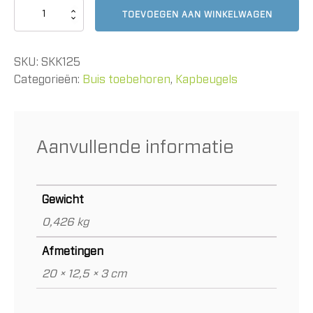
Kapbeugel
TOEVOEGEN AAN WINKELWAGEN
R-
125mm
aantal
SKU:
SKK125
Categorieën:
Buis toebehoren
,
Kapbeugels
Aanvullende informatie
Gewicht
0,426 kg
Afmetingen
20 × 12,5 × 3 cm