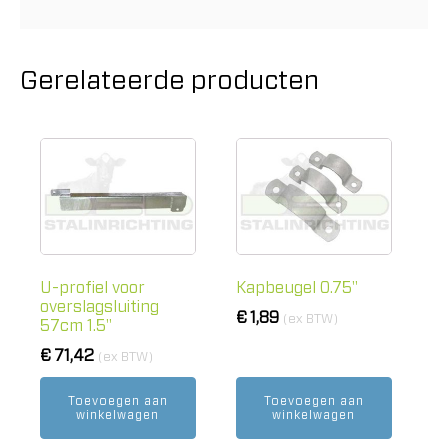
Gerelateerde producten
U-profiel voor
Kapbeugel 0.75"
overslagsluiting
€
1,89
(ex BTW)
57cm 1.5''
€
71,42
(ex BTW)
Toevoegen aan
Toevoegen aan
winkelwagen
winkelwagen