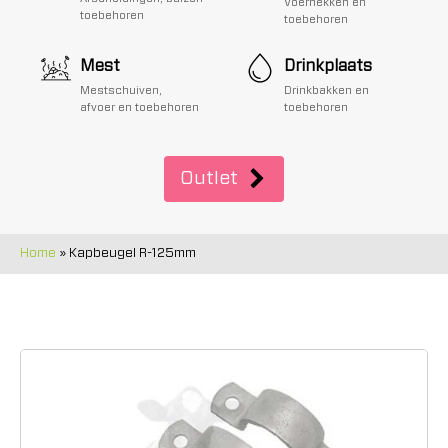
Voerhekken en
toebehoren
toebehoren
Mest
Drinkplaats
Mestschuiven,
Drinkbakken en
afvoer en toebehoren
toebehoren
Outlet
Home
»
Kapbeugel R-125mm