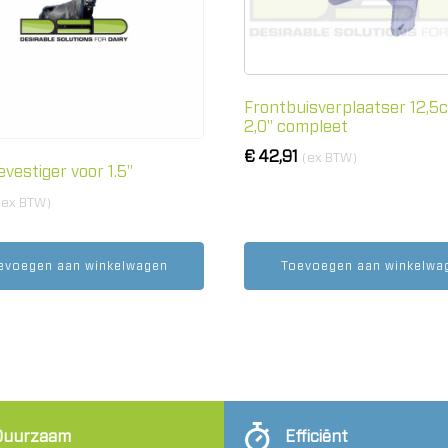
Frontbuisverplaatser 12,5c
2,0" compleet
€
42,91
(ex BTW)
vestiger voor 1.5"
(ex BTW)
evoegen aan winkelwagen
Toevoegen aan winkelwa
Duurzaam
Efficiënt