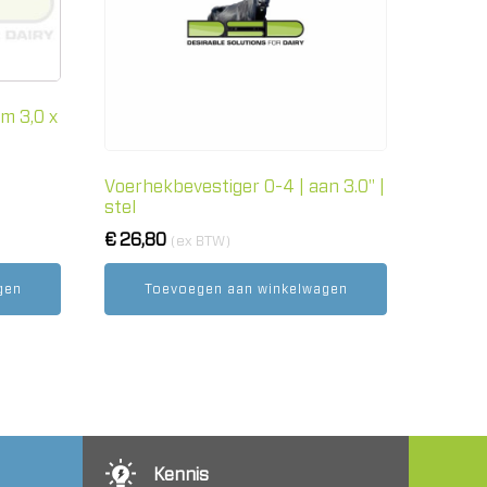
m 3,0 x
Voerhekbevestiger 0-4 | aan 3.0" |
stel
€
26,80
(ex BTW)
gen
Toevoegen aan winkelwagen
Kennis