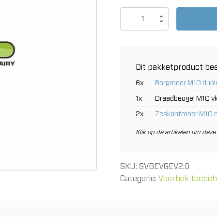
Middenbevestiger
Engels
veiligheidsvoerhek
|
aan
2.0"
Dit pakketproduct bes
|
stel
6x
Borgmoer M10 dupl
aantal
1x
Draadbeugel M10 vk
2x
Zeskantmoer M10 
Klik op de artikelen om deze 
SKU:
SVBEVGEV2.0
Categorie:
Voerhek toebe