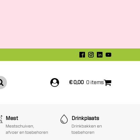
€
0,00
0 items
Mest
Drinkplaats
Mestschuiven,
Drinkbakken en
afvoer en toebehoren
toebehoren