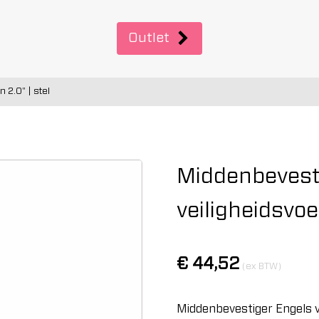
Outlet
 2.0" | stel
Middenbevest
veiligheidsvoe
€
44,52
(ex BTW)
Middenbevestiger Engels ve