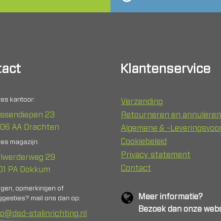
act
Klantenservice
es kantoor:
Verzending
ssendiepen 23
Retourneren en annuleren
06 AA Drachten
Algemene & -Leveringsvo
Cookiebeleid
es magazijn:
Privacy statement
lwerderweg 29
Contact
01 PA Dokkum
agen, opmerkingen of
Meer informatie?
gesties? mail ons dan op:
Bezoek dan onze webs
fo@dsd-stalinrichting.nl