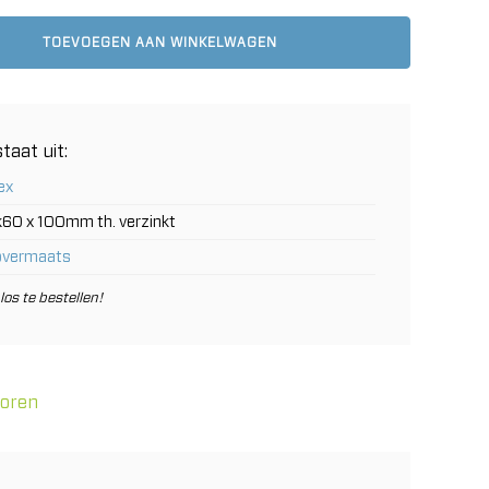
TOEVOEGEN AAN WINKELWAGEN
taat uit:
ex
60 x 100mm th. verzinkt
overmaats
los te bestellen!
horen