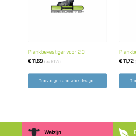
Plankbevestiger voor 2.0"
Plankbe
€
11,69
€
11,72
(ex BTW)
Toevoegen aan winkelwagen
To
Welzijn