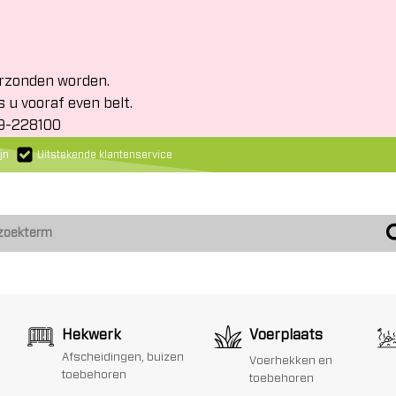
erzonden worden.
s u vooraf even belt.
19-228100
jn
Uitstekende klantenservice
Hekwerk
Voerplaats
Afscheidingen, buizen
Voerhekken en
toebehoren
toebehoren