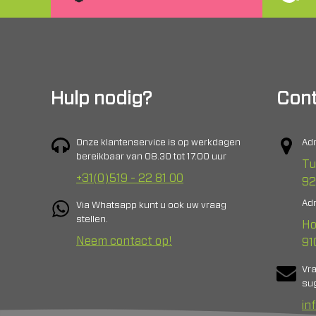
Hulp nodig?
Cont
Onze klantenservice is op werkdagen
Adr
bereikbaar van 08.30 tot 17.00 uur
Tu
+31(0)519 - 22 81 00
92
Adr
Via Whatsapp kunt u ook uw vraag
stellen.
Ho
Neem contact op!
91
Vr
sug
in