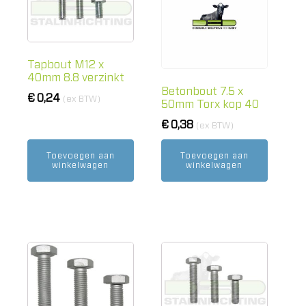
Tapbout M12 x
40mm 8.8 verzinkt
Betonbout 7.5 x
€
0,24
(ex BTW)
50mm Torx kop 40
€
0,38
(ex BTW)
Toevoegen aan
Toevoegen aan
winkelwagen
winkelwagen