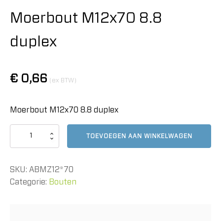
Moerbout M12x70 8.8
duplex
€
0,66
(ex BTW)
Moerbout M12x70 8.8 duplex
Moerbout
TOEVOEGEN AAN WINKELWAGEN
M12x70
8.8
duplex
SKU:
ABMZ12*70
aantal
Categorie:
Bouten