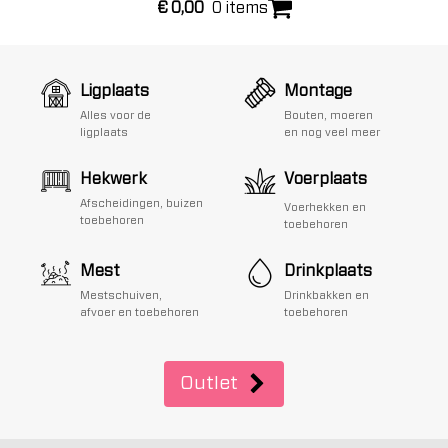
€
0,00
0 items
Ligplaats
Montage
Alles voor de
Bouten, moeren
ligplaats
en nog veel meer
Hekwerk
Voerplaats
Afscheidingen, buizen
Voerhekken en
toebehoren
toebehoren
Mest
Drinkplaats
Mestschuiven,
Drinkbakken en
afvoer en toebehoren
toebehoren
Outlet