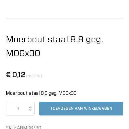
Moerbout staal 8.8 geg.
M06x30
€
0,12
(ex BTW)
Moerbout staal 8.8 geg. M06x30
Moerbout
TOEVOEGEN AAN WINKELWAGEN
staal
8.8
geg.
SKU:
ABM06*30
M06x30