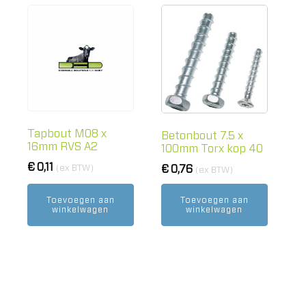
Tapbout M08 x
Betonbout 7.5 x
16mm RVS A2
100mm Torx kop 40
€
0,11
€
0,76
(ex BTW)
(ex BTW)
Toevoegen aan
Toevoegen aan
winkelwagen
winkelwagen