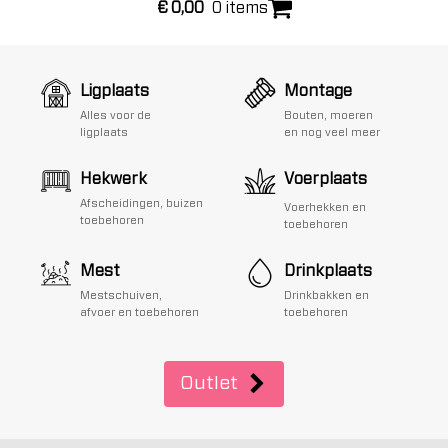
€
0,00
0 items
Ligplaats
Montage
Alles voor de
Bouten, moeren
ligplaats
en nog veel meer
Hekwerk
Voerplaats
Afscheidingen, buizen
Voerhekken en
toebehoren
toebehoren
Mest
Drinkplaats
Mestschuiven,
Drinkbakken en
afvoer en toebehoren
toebehoren
Outlet