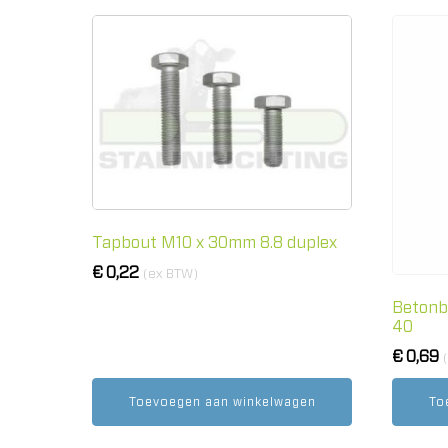
Tapbout M10 x 30mm 8.8 duplex
€
0,22
(ex BTW)
Betonb
40
€
0,69
Toevoegen aan winkelwagen
To