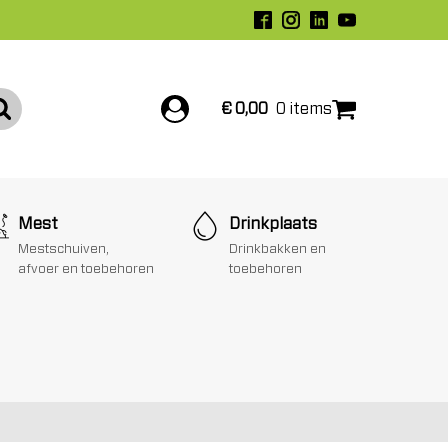
€
0,00
0 items
Mest
Drinkplaats
Mestschuiven,
Drinkbakken en
afvoer en toebehoren
toebehoren