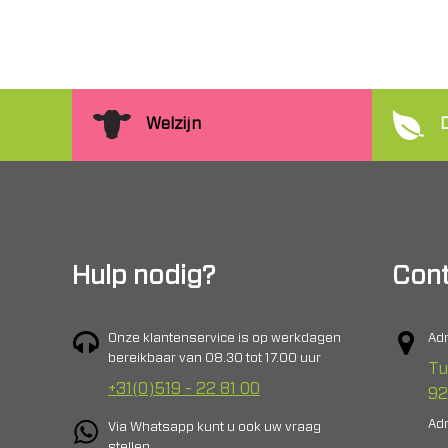
Welzijn
Hulp nodig?
Cont
Onze klantenservice is op werkdagen
Adr
bereikbaar van 08.30 tot 17.00 uur
Tu
+31(0)519 - 22 81 00
92
Adr
Via Whatsapp kunt u ook uw vraag
stellen.