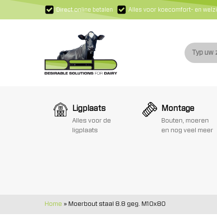
Direct online betalen
Alles voor koecomfort- en welzi
Ligplaats
Montage
Alles voor de
Bouten, moeren
ligplaats
en nog veel meer
Home
»
Moerbout staal 8.8 geg. M10x80