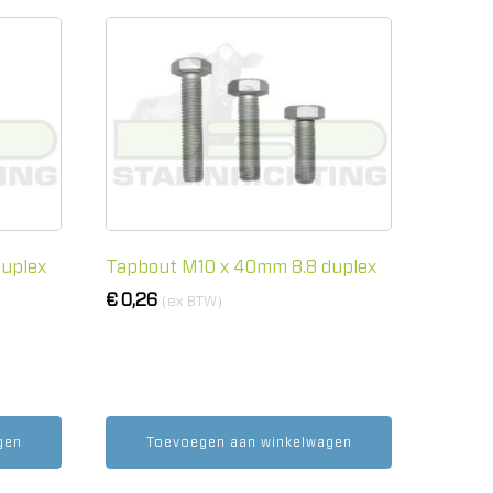
uplex
Tapbout M10 x 40mm 8.8 duplex
€
0,26
(ex BTW)
gen
Toevoegen aan winkelwagen