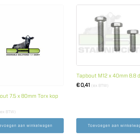
Tapbout M12 x 40mm 8.8 d
€
0,41
(ex BTW)
out 7.5 x 80mm Torx kop
(ex BTW)
evoegen aan winkelwagen
Toevoegen aan winkelwa