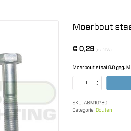
Moerbout staa
€
0,29
(ex BTW)
Moerbout staal 8.8 geg. 
Moerbout
staal
8.8
geg.
SKU:
ABM10*80
M10x80
aantal
Categorie:
Bouten