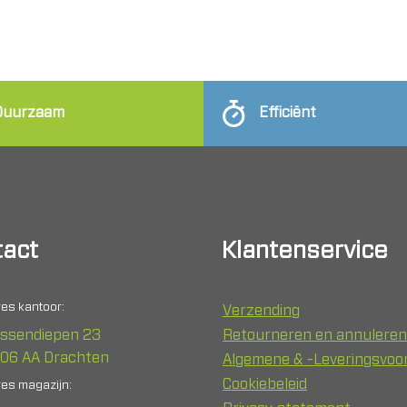
Duurzaam
Efficiënt
act
Klantenservice
es kantoor:
Verzending
ssendiepen 23
Retourneren en annuleren
06 AA Drachten
Algemene & -Leveringsvo
Cookiebeleid
es magazijn: