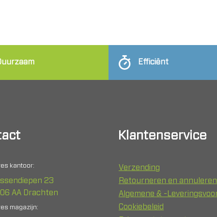
Duurzaam
Efficiënt
act
Klantenservice
es kantoor:
Verzending
ssendiepen 23
Retourneren en annuleren
06 AA Drachten
Algemene & -Leveringsvo
Cookiebeleid
es magazijn: