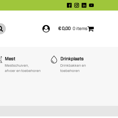
€
0,00
0 items
Mest
Drinkplaats
Mestschuiven,
Drinkbakken en
afvoer en toebehoren
toebehoren