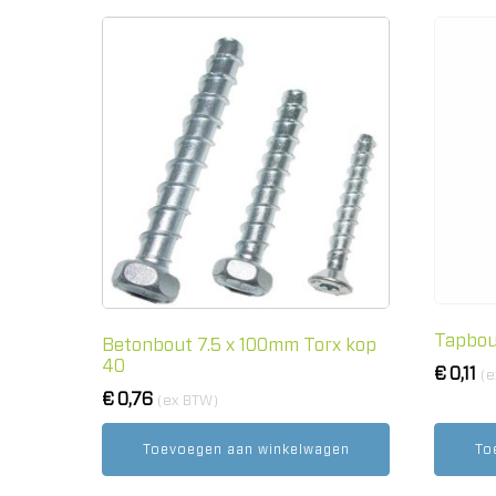
Tapbou
Betonbout 7.5 x 100mm Torx kop
40
€
0,11
(e
€
0,76
(ex BTW)
Toevoegen aan winkelwagen
To