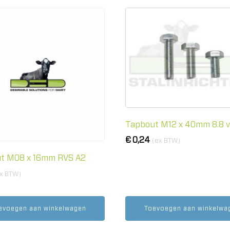
Tapbout M12 x 40mm 8.8 v
€
0,24
(ex BTW)
t M08 x 16mm RVS A2
x BTW)
evoegen aan winkelwagen
Toevoegen aan winkelwa