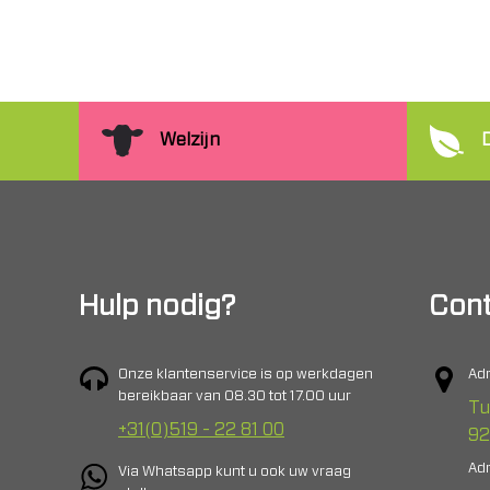
Welzijn
Hulp nodig?
Cont
Onze klantenservice is op werkdagen
Adr
bereikbaar van 08.30 tot 17.00 uur
Tu
+31(0)519 - 22 81 00
92
Adr
Via Whatsapp kunt u ook uw vraag