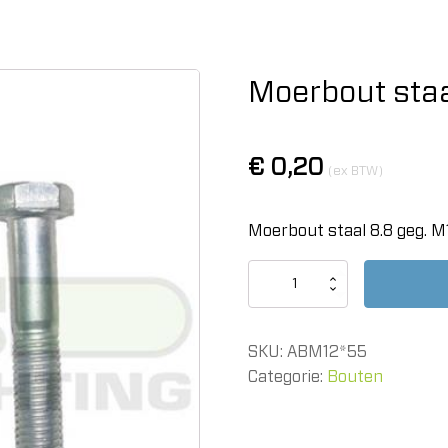
Moerbout staa
€
0,20
(ex BTW)
Moerbout staal 8.8 geg. 
Moerbout
staal
8.8
geg.
SKU:
ABM12*55
M12x55
aantal
Categorie:
Bouten