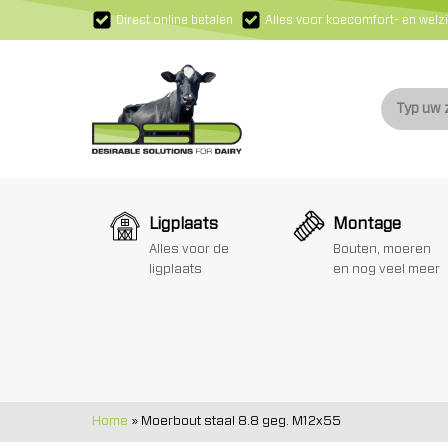
Direct online betalen
Alles voor koecomfort- en welzi
Ligplaats
Montage
Alles voor de
Bouten, moeren
ligplaats
en nog veel meer
Home
»
Moerbout staal 8.8 geg. M12x55