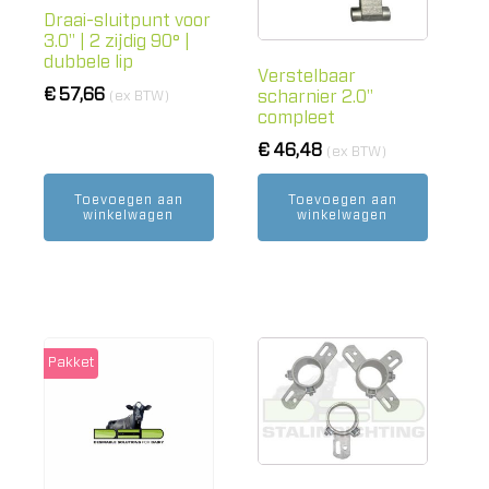
Draai-sluitpunt voor
3.0" | 2 zijdig 90° |
dubbele lip
Verstelbaar
€
57,66
scharnier 2.0"
(ex BTW)
compleet
€
46,48
(ex BTW)
Toevoegen aan
Toevoegen aan
winkelwagen
winkelwagen
Pakket