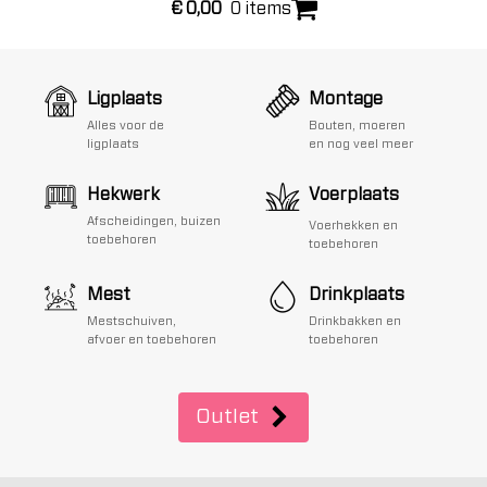
€
0,00
0 items
Ligplaats
Montage
Alles voor de
Bouten, moeren
ligplaats
en nog veel meer
Hekwerk
Voerplaats
Afscheidingen, buizen
Voerhekken en
toebehoren
toebehoren
Mest
Drinkplaats
Mestschuiven,
Drinkbakken en
afvoer en toebehoren
toebehoren
Outlet