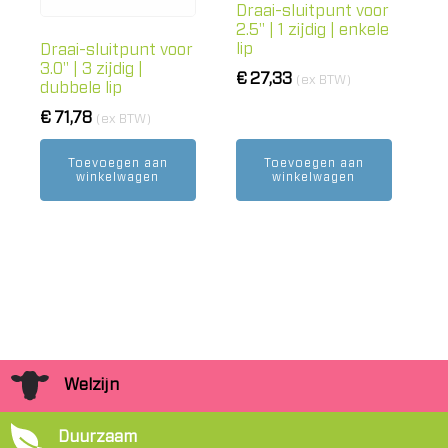
Draai-sluitpunt voor
2.5" | 1 zijdig | enkele
lip
Draai-sluitpunt voor
3.0" | 3 zijdig |
€
27,33
(ex BTW)
dubbele lip
€
71,78
(ex BTW)
Toevoegen aan
Toevoegen aan
winkelwagen
winkelwagen
Welzijn
Duurzaam