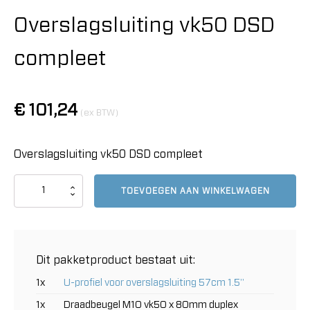
Overslagsluiting vk50 DSD
compleet
€
101,24
(ex BTW)
Overslagsluiting vk50 DSD compleet
Overslagsluiting
TOEVOEGEN AAN WINKELWAGEN
vk50
DSD
compleet
aantal
Dit pakketproduct bestaat uit:
1x
U-profiel voor overslagsluiting 57cm 1.5''
1x
Draadbeugel M10 vk50 x 80mm duplex