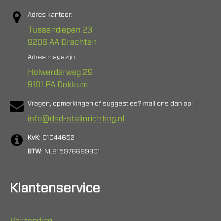
Adres kantoor:
Tussendiepen 23
9206 AA Drachten
Adres magazijn:
Holwerderweg 29
9101 PA Dokkum
Vragen, opmerkingen of suggesties? mail ons dan op:
info@dsd-stalinrichting.nl
KvK
: 01044652
BTW
: NL815976689B01
Klantenservice
Verzending