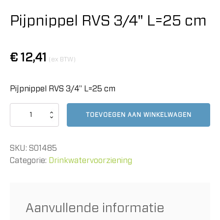
Pijpnippel RVS 3/4" L=25 cm
€
12,41
(ex BTW)
Pijpnippel RVS 3/4" L=25 cm
Pijpnippel
TOEVOEGEN AAN WINKELWAGEN
RVS
3/4"
L=25
SKU:
S01485
cm
aantal
Categorie:
Drinkwatervoorziening
Aanvullende informatie