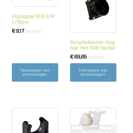
Pijpnippel RVS 3/4"
L=15cm
€
9,17
(ex BTW)
Schuifafsluiter Hygi
bak met RVS hendel
€
69,85
(ex BTW)
Toevoegen aan
Toevoegen aan
winkelwagen
winkelwagen