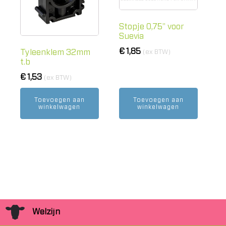
Stopje 0,75" voor
Suevia
€
1,85
Tyleenklem 32mm
(ex BTW)
t.b
€
1,53
(ex BTW)
Toevoegen aan
Toevoegen aan
winkelwagen
winkelwagen
Welzijn