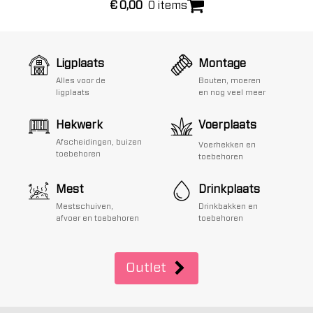
€
0,00
0 items
Ligplaats
Montage
Alles voor de
Bouten, moeren
ligplaats
en nog veel meer
Hekwerk
Voerplaats
Afscheidingen, buizen
Voerhekken en
toebehoren
toebehoren
Mest
Drinkplaats
Mestschuiven,
Drinkbakken en
afvoer en toebehoren
toebehoren
Outlet