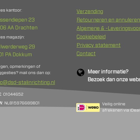
es kantoor:
Verzending
ssendiepen 23
Retourneren en annuleren
06 AA Drachten
Algemene & -Leveringsvo
Cookiebeleid
es magazijn:
Privacy statement
lwerderweg 29
Contact
01 PA Dokkum
agen, opmerkingen of
Meer informatie?
gesties? mail ons dan op:
Bezoek dan onze webs
fo@dsd-stalinrichting.nl
K
: 01044652
W
: NL815976689B01
Veilig online
afrekenen via iDeal