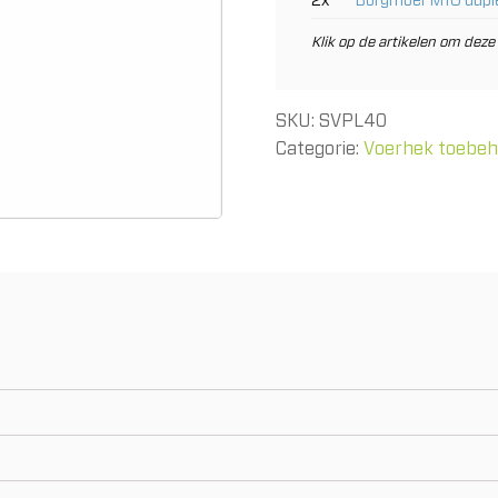
2x
Borgmoer M10 dupl
Klik op de artikelen om deze 
SKU:
SVPL40
Categorie:
Voerhek toebe