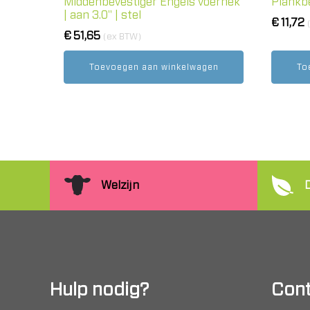
Middenbevestiger Engels voerhek
Plankbe
| aan 3.0" | stel
€
11,72
€
51,65
(ex BTW)
Toevoegen aan winkelwagen
To
Welzijn
Hulp nodig?
Cont