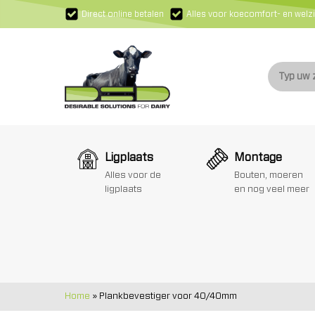
Direct online betalen
Alles voor koecomfort- en welzi
Ligplaats
Montage
Alles voor de
Bouten, moeren
ligplaats
en nog veel meer
Home
»
Plankbevestiger voor 40/40mm