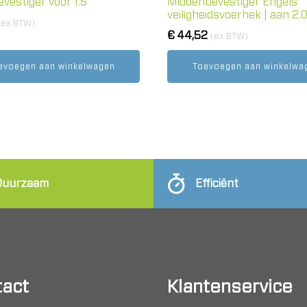
vestiger voor 1.5"
Middenbevestiger Engels
veiligheidsvoerhek | aan 2.0"
(ex BTW)
€
44,52
(ex BTW)
evoegen aan winkelwagen
Toevoegen aan winkelwa
Duurzaam
Efficiënt
act
Klantenservice