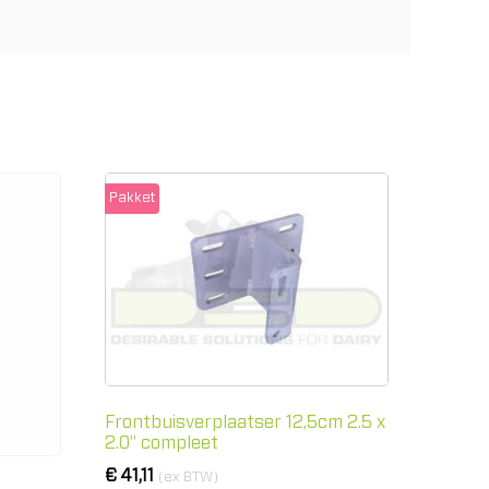
Pakket
Frontbuisverplaatser 12,5cm 2.5 x
2.0" compleet
€
41,11
(ex BTW)