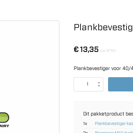
Plankbevesti
€
13,35
(ex BTW)
Plankbevestiger voor 40
Plankbevestiger
voor
40/40mm
aantal
Dit pakketproduct bes
1x
Plankbevestiger ka