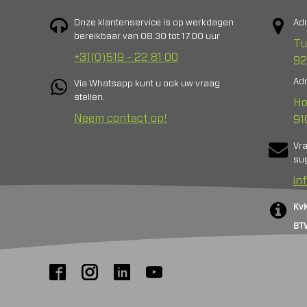
Onze klantenservice is op werkdagen
Adr
bereikbaar van 08.30 tot 17.00 uur
Tu
+31(0)519 - 22 81 00
92
Adr
Via Whatsapp kunt u ook uw vraag
stellen.
Ho
Neem contact op!
91
Vr
sug
in
Kv
BT