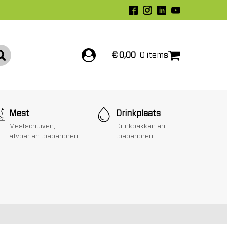
€
0,00
0 items
Mest
Drinkplaats
Mestschuiven,
Drinkbakken en
afvoer en toebehoren
toebehoren