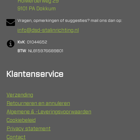
Holwerderweg 29
9101 PA Dokkum
Vragen, opmerkingen of suggesties? mail ons dan op:
info@dsd-stalinrichting.nl
KvK
: 01044652
BTW
: NL815976689B01
Klantenservice
Verzending
Retourneren en annuleren
Algemene & -Leveringsvoorwaarden
Cookiebeleid
Privacy statement
Contact