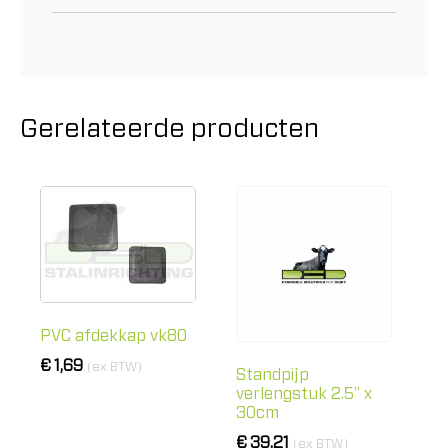
Gerelateerde producten
PVC afdekkap vk80
€
1,69
(ex BTW)
Standpijp
verlengstuk 2.5" x
30cm
€
39,21
(ex BTW)