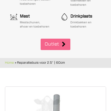
Voerhekken en
toebehoren
toebehoren
Mest
Drinkplaats
Mestschuiven,
Drinkbakken en
afvoer en toebehoren
toebehoren
Outlet
Home
»
Reparatiebuis voor 2.5" | 60cm