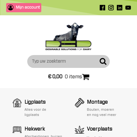
Mijn account
€
0,00
0 items
Ligplaats
Montage
Alles voor de
Bouten, moeren
ligplaats
en nog veel meer
Hekwerk
Voerplaats
Afscheidingen, buizen