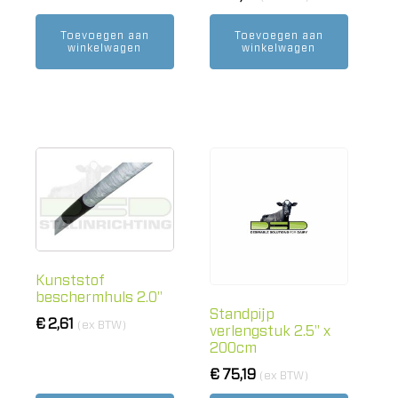
Toevoegen aan
Toevoegen aan
winkelwagen
winkelwagen
Kunststof
beschermhuls 2.0"
Standpijp
€
2,61
(ex BTW)
verlengstuk 2.5" x
200cm
€
75,19
(ex BTW)