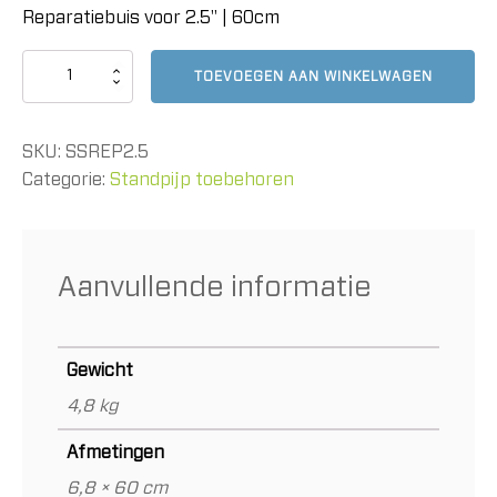
Reparatiebuis voor 2.5" | 60cm
Reparatiebuis
TOEVOEGEN AAN WINKELWAGEN
voor
2.5"
|
SKU:
SSREP2.5
60cm
aantal
Categorie:
Standpijp toebehoren
Aanvullende informatie
Gewicht
4,8 kg
Afmetingen
6,8 × 60 cm