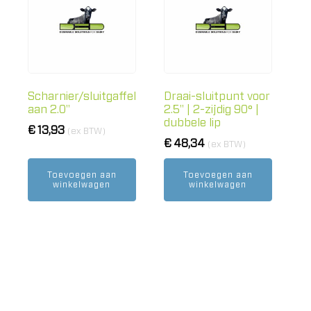
Scharnier/sluitgaffel
Draai-sluitpunt voor
aan 2.0"
2.5" | 2-zijdig 90° |
dubbele lip
€
13,93
(ex BTW)
€
48,34
(ex BTW)
Toevoegen aan
Toevoegen aan
winkelwagen
winkelwagen