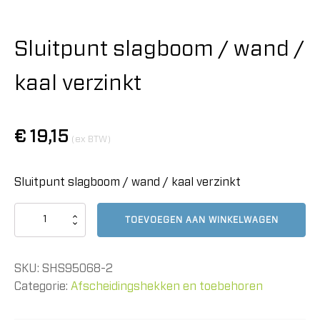
Sluitpunt slagboom / wand /
kaal verzinkt
€
19,15
(ex BTW)
Sluitpunt slagboom / wand / kaal verzinkt
Sluitpunt
TOEVOEGEN AAN WINKELWAGEN
slagboom
/
wand
SKU:
SHS95068-2
/
kaal
Categorie:
Afscheidingshekken en toebehoren
verzinkt
aantal