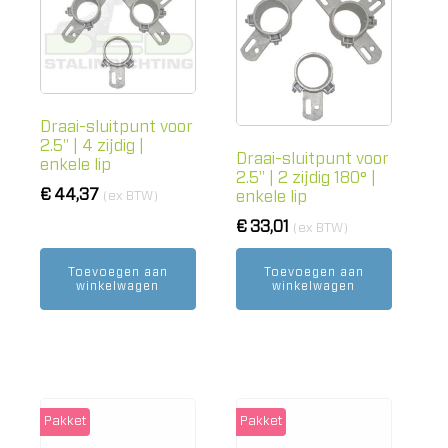
Draai-sluitpunt voor
2.5" | 4 zijdig |
Draai-sluitpunt voor
enkele lip
2.5" | 2 zijdig 180° |
€
44,37
enkele lip
(ex BTW)
€
33,01
(ex BTW)
Toevoegen aan
Toevoegen aan
winkelwagen
winkelwagen
Pakket
Pakket