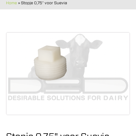
Home
»
Stopje 0,75" voor Suevia