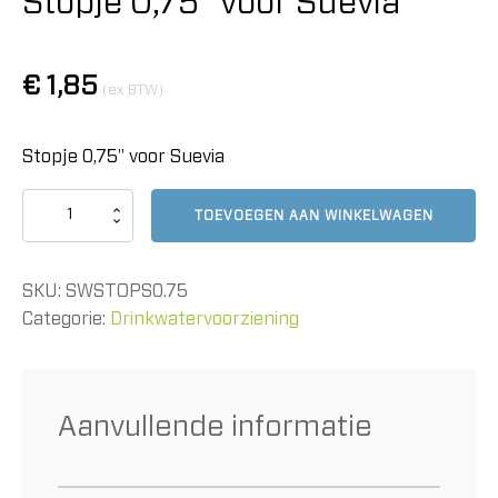
Stopje 0,75" voor Suevia
€
1,85
(ex BTW)
Stopje 0,75" voor Suevia
Stopje
TOEVOEGEN AAN WINKELWAGEN
0,75"
voor
Suevia
SKU:
SWSTOPS0.75
aantal
Categorie:
Drinkwatervoorziening
Aanvullende informatie