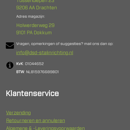
Tussendiepen 23
9206 AA Drachten
Adres magazijn:
Holwerderweg 29
9101 PA Dokkum
Vragen, opmerkingen of suggesties? mail ons dan op:
info@dsd-stalinrichting.nl
KvK
: 01044652
BTW
: NL815976689B01
Klantenservice
Verzending
Retourneren en annuleren
Algemene & -Leveringsvoorwaarden