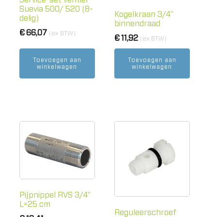
Service-set ventiel
Suevia 500/ 520 (8-
Kogelkraan 3/4"
delig)
binnendraad
€
66,07
(ex BTW)
€
11,92
(ex BTW)
Toevoegen aan
Toevoegen aan
winkelwagen
winkelwagen
Pijpnippel RVS 3/4"
L=25 cm
Reguleerschroef