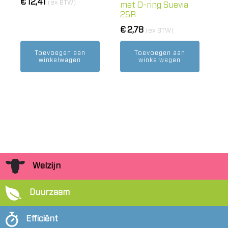
€
12,41
(ex BTW)
met O-ring Suevia
25R
€
2,78
(ex BTW)
Toevoegen aan
Toevoegen aan
winkelwagen
winkelwagen
Welzijn
Duurzaam
Efficiënt