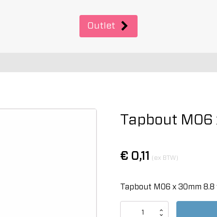
Outlet
Tapbout M06 
€
0,11
(ex BTW)
Tapbout M06 x 30mm 8.8 
Tapbout