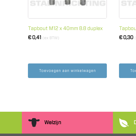
Tapbout M12 x 40mm 8.8 duplex
Tapbou
€
0,41
€
0,30
(ex BTW)
Toevoegen aan winkelwagen
To
Welzijn