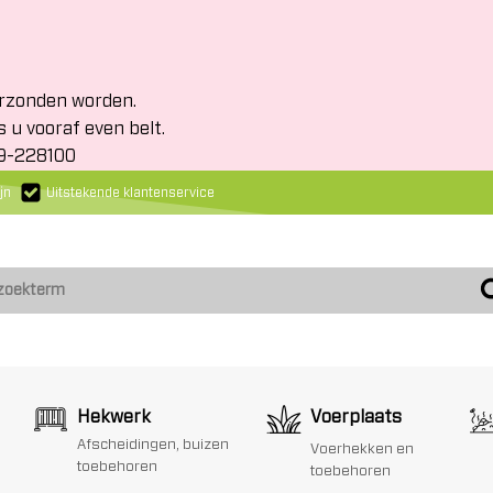
erzonden worden.
s u vooraf even belt.
19-228100
jn
Uitstekende klantenservice
Hekwerk
Voerplaats
Afscheidingen, buizen
Voerhekken en
toebehoren
toebehoren