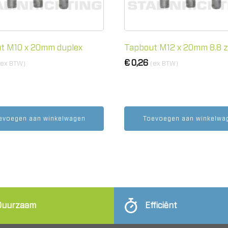
t M10 x 20mm duplex
Tapbout M12 x 20mm 8.8 zi
€
0,26
(ex BTW)
(ex BTW)
evoegen aan winkelwagen
Toevoegen aan winkelwa
Duurzaam
Efficiënt