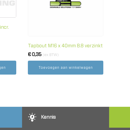
ncr.
Tapbout M16 x 40mm 8.8 verzinkt
€
0,35
(ex BTW)
gen
Toevoegen aan winkelwagen
Kennis