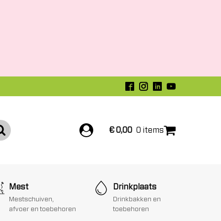
€
0,00
0 items
Mest
Drinkplaats
Mestschuiven,
Drinkbakken en
afvoer en toebehoren
toebehoren