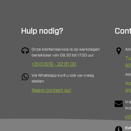
Hulp nodig?
Cont
Onze klantenservice is op werkdagen
Adr
bereikbaar van 08.30 tot 17.00 uur
Tu
+31(0)519 - 22 81 00
92
Adr
Via Whatsapp kunt u ook uw vraag
stellen.
Ho
Neem contact op!
91
Vr
sug
in
Kv