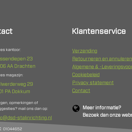
act
Klantenservice
es kantoor:
Verzending
ssendiepen 23
Retourneren en annuleren
06 AA Drachten
Algemene & -Leveringsvo
Cookiebeleid
es magazijn:
Privacy statement
lwerderweg 29
Contact
01 PA Dokkum
agen, opmerkingen of
Meer informatie?
gesties? mail ons dan op:
Bezoek dan onze webs
fo@dsd-stalinrichting.nl
K
: 01044652