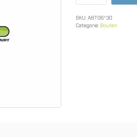
M06
x
30mm
SKU:
ABT06*30
8.8
verzinkt
Categorie:
Bouten
aantal