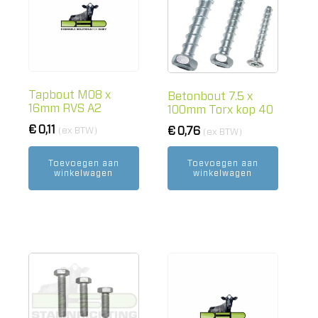
Tapbout M08 x
Betonbout 7.5 x
16mm RVS A2
100mm Torx kop 40
€
0,11
€
0,76
(ex BTW)
(ex BTW)
Toevoegen aan
Toevoegen aan
winkelwagen
winkelwagen