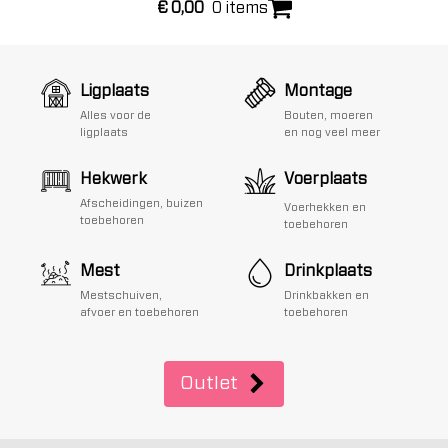
€
0,00
0 items
Ligplaats
Montage
Alles voor de
Bouten, moeren
ligplaats
en nog veel meer
Hekwerk
Voerplaats
Afscheidingen, buizen
Voerhekken en
toebehoren
toebehoren
Mest
Drinkplaats
Mestschuiven,
Drinkbakken en
afvoer en toebehoren
toebehoren
Outlet