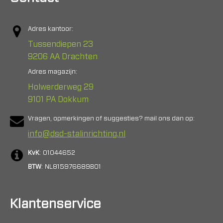
Adres kantoor:
Tussendiepen 23
9206 AA Drachten
Adres magazijn:
Holwerderweg 29
9101 PA Dokkum
Vragen, opmerkingen of suggesties? mail ons dan op:
info@dsd-stalinrichting.nl
KvK
: 01044652
BTW
: NL815976689B01
Klantenservice