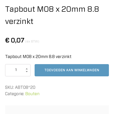
Tapbout M08 x 20mm 8.8
verzinkt
€
0,07
(ex BTW)
Tapbout M08 x 20mm 8.8 verzinkt
Tapbout
TOEVOEGEN AAN WINKELWAGEN
M08
x
20mm
SKU:
ABT08*20
8.8
verzinkt
Categorie:
Bouten
aantal