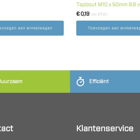
Tapbout M10 x 50mm 8.8 v
€
0,19
(ex BTW)
evoegen aan winkelwagen
Toevoegen aan winkelwa
Duurzaam
Efficiënt
act
Klantenservice