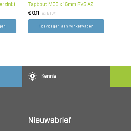
erzinkt
Tapbout M08 x 16mm RVS A2
€
0,11
(ex BTW)
gen
Toevoegen aan winkelwagen
Kennis
Nieuwsbrief