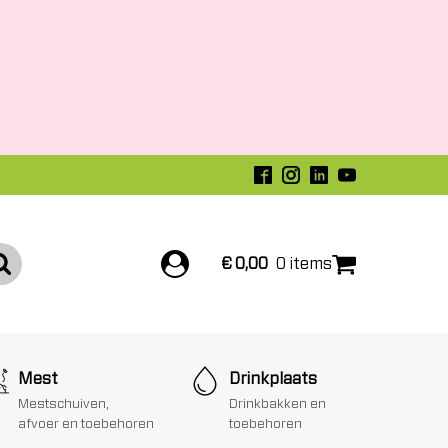
€
0,00
0 items
Mest
Drinkplaats
Mestschuiven,
Drinkbakken en
afvoer en toebehoren
toebehoren