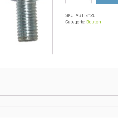
M12
x
20mm
SKU:
ABT12*20
8.8
verzinkt
Categorie:
Bouten
aantal