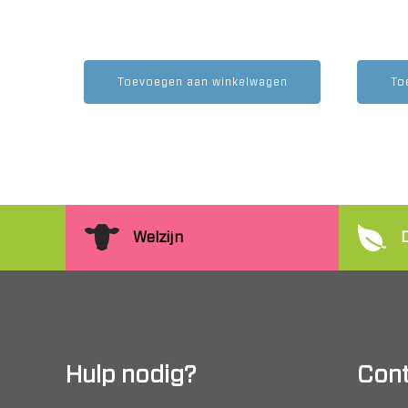
Toevoegen aan winkelwagen
To
Welzijn
Hulp nodig?
Cont