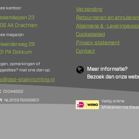
es kantoor:
Verzending
ssendiepen 23
Retourneren en annuleren
06 AA Drachten
Algemene & -Leveringsvo
Cookiebeleid
es magazijn:
Privacy statement
lwerderweg 29
Contact
01 PA Dokkum
agen, opmerkingen of
Meer informatie?
gesties? mail ons dan op:
Bezoek dan onze webs
fo@dsd-stalinrichting.nl
K
: 01044652
W
: NL815976689B01
Veilig online
afrekenen via iDeal