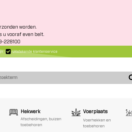
erzonden worden.
s u vooraf even belt.
19-228100
jn
Uitstekende klantenservice
Hekwerk
Voerplaats
Afscheidingen, buizen
Voerhekken en
toebehoren
toebehoren