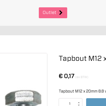
Outlet
Tapbout M12 
€
0,17
(ex BTW)
Tapbout M12 x 20mm 8.8 v
Tapbout