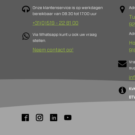
Onze klantenservice is op werkdagen
Adr
bereikbaar van 08.30 tot 17.00 uur
Tu
+31(0)519 - 22 81 00
92
Adr
Via Whatsapp kunt u ook uw vraag
stellen.
Ho
Neem contact op!
91
Vr
sug
in
Kv
BT