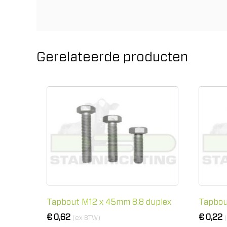
Gerelateerde producten
Tapbout M12 x 45mm 8.8 duplex
Tapbou
€
0,62
€
0,22
(ex BTW)