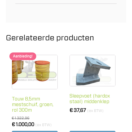
Gerelateerde producten
Aanbieding!
Sleepvoet (hardox
Touw 8,5mm
staal) middenklep
mestschuif, groen,
rol 300m
€
37,67
(ex BTW)
€
1.322,96
Oorspronkelijke
€
1.000,00
Huidige
(ex BTW)