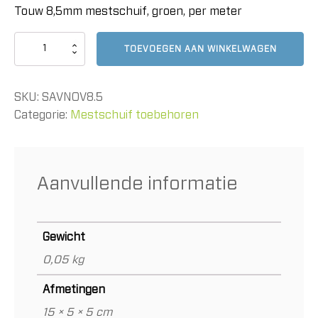
Touw 8,5mm mestschuif, groen, per meter
Touw
TOEVOEGEN AAN WINKELWAGEN
8,5mm
mestschuif,
groen,
SKU:
SAVNOV8.5
per
meter
Categorie:
Mestschuif toebehoren
aantal
Aanvullende informatie
Gewicht
0,05 kg
Afmetingen
15 × 5 × 5 cm