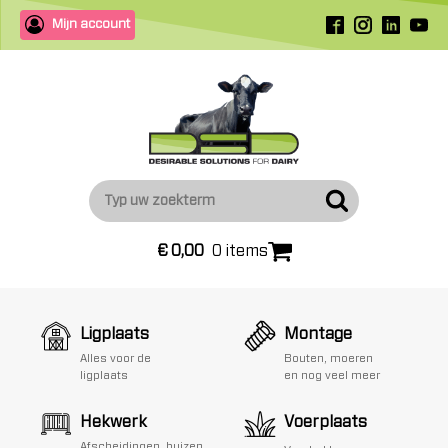
Mijn account
€
0,00
0 items
Ligplaats
Montage
Alles voor de
Bouten, moeren
ligplaats
en nog veel meer
Hekwerk
Voerplaats
Afscheidingen, buizen