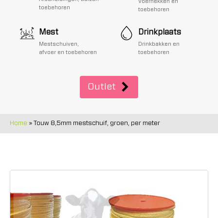
Voerhekken en
toebehoren
toebehoren
Mest
Drinkplaats
Mestschuiven,
Drinkbakken en
afvoer en toebehoren
toebehoren
Outlet
Home
»
Touw 8,5mm mestschuif, groen, per meter