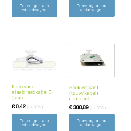
prijs
prijs
Toevoegen aan
Toevoegen aan
was:
is:
winkelwagen
winkelwagen
€ 1.322,96.
€ 1.000,00.
Kous voor
Hoekwielkast
staaldraadkabel 6-
(touw/kabel)
9mm
compleet
€
0,42
(ex BTW)
€
300,89
(ex BTW)
Toevoegen aan
Toevoegen aan
winkelwagen
winkelwagen