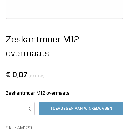
Zeskantmoer M12
overmaats
€
0,07
(ex BTW)
Zeskantmoer M12 overmaats
Zeskantmoer
TOEVOEGEN AAN WINKELWAGEN
M12
overmaats
aantal
SKU:
AM12O