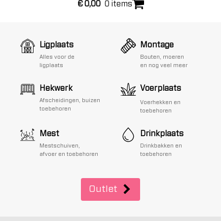
€
0,00
0 items
Ligplaats
Montage
Alles voor de
Bouten, moeren
ligplaats
en nog veel meer
Hekwerk
Voerplaats
Afscheidingen, buizen
Voerhekken en
toebehoren
toebehoren
Mest
Drinkplaats
Mestschuiven,
Drinkbakken en
afvoer en toebehoren
toebehoren
Outlet