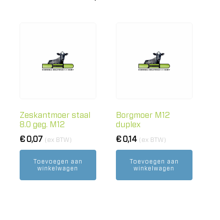
Zeskantmoer staal
Borgmoer M12
8.0 geg. M12
duplex
€
0,07
€
0,14
(ex BTW)
(ex BTW)
Toevoegen aan
Toevoegen aan
winkelwagen
winkelwagen