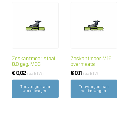
Zeskantmoer staal
Zeskantmoer M16
8.0 geg. M06
overmaats
€
0,02
€
0,11
(ex BTW)
(ex BTW)
Toevoegen aan
Toevoegen aan
winkelwagen
winkelwagen