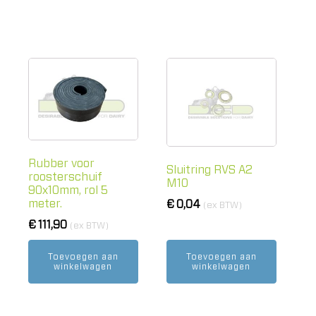
Rubber voor
Sluitring RVS A2
roosterschuif
M10
90x10mm, rol 5
meter.
€
0,04
(ex BTW)
€
111,90
(ex BTW)
Toevoegen aan
Toevoegen aan
winkelwagen
winkelwagen