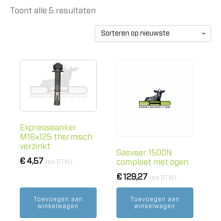
Toont alle 5 resultaten
Gesorteerd
op
nieuwste
Expresseanker
M16x125 thermisch
verzinkt
Gasveer 1500N
€
4,57
compleet met ogen
(ex BTW)
€
129,27
(ex BTW)
Toevoegen aan
Toevoegen aan
winkelwagen
winkelwagen