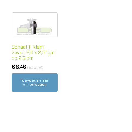
Schaal T-klem
zwaar 2,0 x 2,0" gat
op 2.5 cm
€
6,46
(ex BTW)
Toevoegen aan
winkelwagen