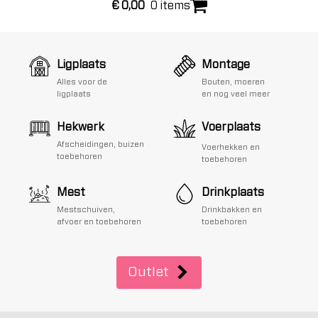
€
0,00
0 items
Ligplaats
Montage
Alles voor de
Bouten, moeren
ligplaats
en nog veel meer
Hekwerk
Voerplaats
Afscheidingen, buizen
Voerhekken en
toebehoren
toebehoren
Mest
Drinkplaats
Mestschuiven,
Drinkbakken en
afvoer en toebehoren
toebehoren
Outlet