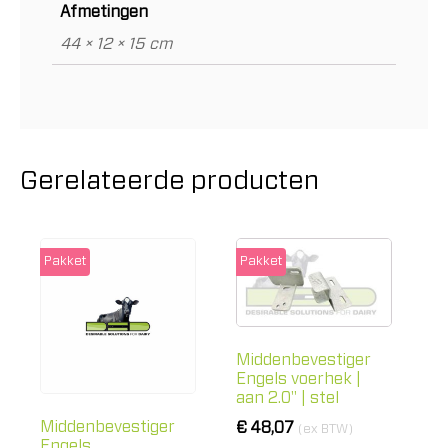
Afmetingen
44 × 12 × 15 cm
Gerelateerde producten
Pakket
Pakket
Middenbevestiger
Engels voerhek |
aan 2.0" | stel
Middenbevestiger
€
48,07
(ex BTW)
Engels