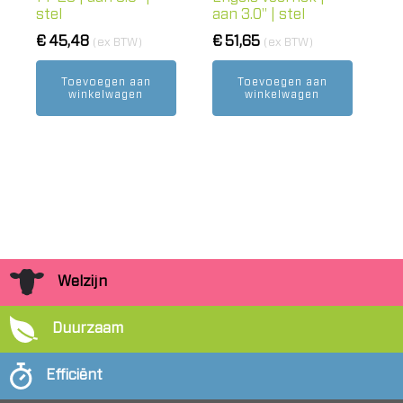
stel
aan 3.0" | stel
€
45,48
€
51,65
(ex BTW)
(ex BTW)
Toevoegen aan
Toevoegen aan
winkelwagen
winkelwagen
Welzijn
Duurzaam
Efficiënt