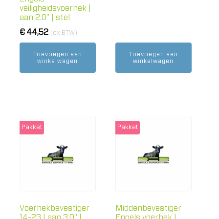
veiligheidsvoerhek |
aan 2.0" | stel
€
44,52
(ex BTW)
Toevoegen aan
Toevoegen aan
winkelwagen
winkelwagen
Pakket
Pakket
Voerhekbevestiger
Middenbevestiger
14-23 | aan 3.0" |
Engels voerhek |