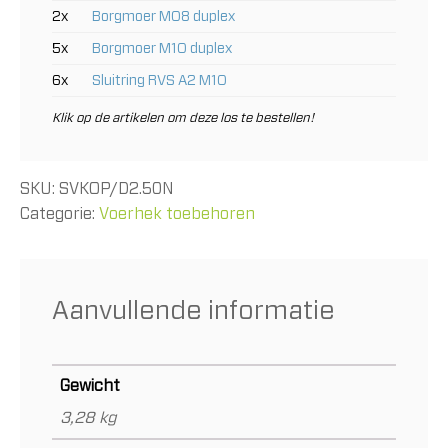
2x
Borgmoer M08 duplex
5x
Borgmoer M10 duplex
6x
Sluitring RVS A2 M10
Klik op de artikelen om deze los te bestellen!
SKU:
SVKOP/D2.50N
Categorie:
Voerhek toebehoren
Aanvullende informatie
Gewicht
3,28 kg