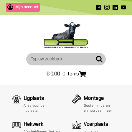
Mijn account
€
0,00
0 items
Ligplaats
Montage
Alles voor de
Bouten, moeren
ligplaats
en nog veel meer
Hekwerk
Voerplaats
Afscheidingen, buizen