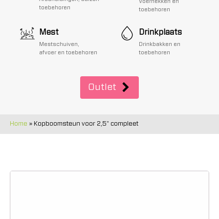
Voerhekken en
toebehoren
toebehoren
Mest
Drinkplaats
Mestschuiven,
Drinkbakken en
afvoer en toebehoren
toebehoren
Outlet
Home
»
Kopboomsteun voor 2,5" compleet