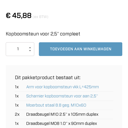
€
45,88
(ex BTW)
Kopboomsteun voor 2,5" compleet
Kopboomsteun
TOEVOEGEN AAN WINKELWAGEN
voor
2,5"
compleet
aantal
Dit pakketproduct bestaat uit:
1x
Arm voor kopboomsteun vkk L=425mm
1x
Scharnier kopboomsteun voor aan 2,5"
1x
Moerbout staal 8.8 geg. M10x60
2x
Draadbeugel M10 2.5" x 105mm duplex
1x
Draadbeugel M08 1.0" x 90mm duplex