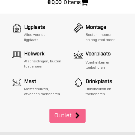
€
0,00
0 items
Ligplaats
Montage
Alles voor de
Bouten, moeren
ligplaats
en nog veel meer
Hekwerk
Voerplaats
Afscheidingen, buizen
Voerhekken en
toebehoren
toebehoren
Mest
Drinkplaats
Mestschuiven,
Drinkbakken en
afvoer en toebehoren
toebehoren
Outlet