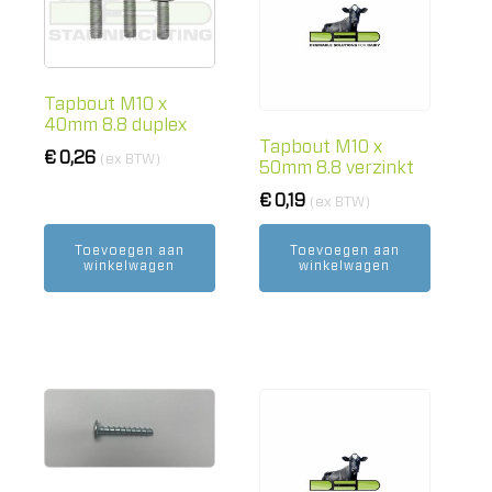
Tapbout M10 x
40mm 8.8 duplex
Tapbout M10 x
€
0,26
(ex BTW)
50mm 8.8 verzinkt
€
0,19
(ex BTW)
Toevoegen aan
Toevoegen aan
winkelwagen
winkelwagen