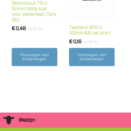
Betonbout 7.5 x
50mm bolle kop
voor waterbed (Torx
30)
Tapbout M10 x
€
0,48
(ex BTW)
40mm 8.8 verzinkt
€
0,16
(ex BTW)
Toevoegen aan
Toevoegen aan
winkelwagen
winkelwagen
Welzijn