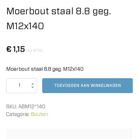
Moerbout staal 8.8 geg.
M12x140
€
1,15
(ex BTW)
Moerbout staal 8.8 geg. M12x140
Moerbout
TOEVOEGEN AAN WINKELWAGEN
staal
8.8
geg.
SKU:
ABM12*140
M12x140
aantal
Categorie:
Bouten